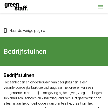
{ "@context": "https://schema.org", "@type": "Organization", "name":
""Greenstaff, "url": "https://www.greenstaff.nl", "logo": "" }
Naar de vorige pagina
Bedrijfstuinen
Bedrijfstuinen
Het aanleggen en onderhouden van bedrijfstuinen is een
verantwoordelijke taak die bijdraagt aan het creëren van een
aangename en natuurlijke omgeving bij bedrijven, zorginstellingen,
ziekenhuizen, scholen en kinderdagverblijven. Het gaat verder dan
alleen maar het onderhouden van planten; het draait om het