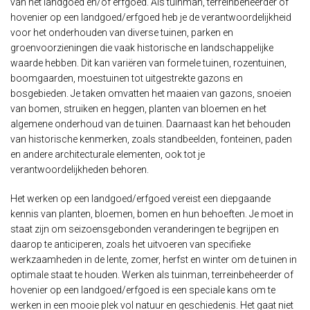
van het landgoed en/of erfgoed. Als tuinman, terreinbeheerder of
hovenier op een landgoed/erfgoed heb je de verantwoordelijkheid
voor het onderhouden van diverse tuinen, parken en
groenvoorzieningen die vaak historische en landschappelijke
waarde hebben. Dit kan variëren van formele tuinen, rozentuinen,
boomgaarden, moestuinen tot uitgestrekte gazons en
bosgebieden. Je taken omvatten het maaien van gazons, snoeien
van bomen, struiken en heggen, planten van bloemen en het
algemene onderhoud van de tuinen. Daarnaast kan het behouden
van historische kenmerken, zoals standbeelden, fonteinen, paden
en andere architecturale elementen, ook tot je
verantwoordelijkheden behoren.
Het werken op een landgoed/erfgoed vereist een diepgaande
kennis van planten, bloemen, bomen en hun behoeften. Je moet in
staat zijn om seizoensgebonden veranderingen te begrijpen en
daarop te anticiperen, zoals het uitvoeren van specifieke
werkzaamheden in de lente, zomer, herfst en winter om de tuinen in
optimale staat te houden. Werken als tuinman, terreinbeheerder of
hovenier op een landgoed/erfgoed is een speciale kans om te
werken in een mooie plek vol natuur en geschiedenis. Het gaat niet