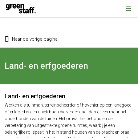
{ "@context": "https://schema.org", "@type": "Organization", "name":
""Greenstaff, "url": "https://www.greenstaff.nl", "logo": "" }
Naar de vorige pagina
Land- en erfgoederen
Land- en erfgoederen
Werken als tuinman, terreinbeheerder of hovenier op een landgoed
of erfgoed is een uniek baan die verder gaat dan alleen maar het
onderhouden van de tuinen. Het omvat het behoud en de
verbetering van uitgestrekte groene ruimtes, waarbij je een
belangrijke rol speelt in het in stand houden van de pracht en praal