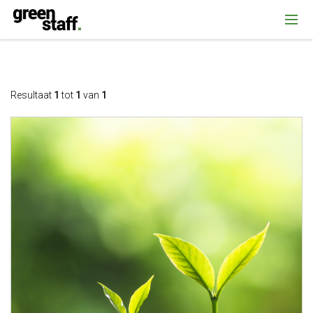
{ "@context": "https://schema.org", "@type": "Organization", "name":
""Greenstaff, "url": "https://www.greenstaff.nl", "logo": "" }
Resultaat
1
tot
1
van
1