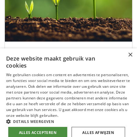
5 tips om op te vallen met je CV in
×
de groensector
Deze website maakt gebruik van
cookies
Het opbouwen van een sterke professionele aanwezigheid en
We gebruiken cookies om content en advertenties te personaliseren,
jezelf onderscheiden kan een uitdaging zijn, vooral in de
om functies voor social media te bieden en om ons websiteverkeer te
groensector. Met een competitieve arbeidsmarkt is het
analyseren. Ook delen we informatie over uw gebruik van onze site
cruciaal om op te vallen tussen de massa. Hoe doe je dat?
met onze partners voor social media, adverteren en analyse. Deze
Door ervoor te zorgen dat je cv écht indruk maakt!
partners kunnen deze gegevens combineren met andere informatie
die u aan ze heeft verstrekt of die ze hebben verzameld op basis van
uw gebruik van hun services. U gaat akkoord met onze cookies als u
Lees meer
onze website blijft gebruiken.
DETAILS WEERGEVEN
ALLES ACCEPTEREN
ALLES AFWIJZEN