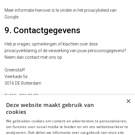
Meer informatie hierover is te vinden in het privacybeleid van
Google.
9. Contactgegevens
Heb je vragen, opmerkingen of klachten over deze
privacyverklaring of de verwerking van jouw persoonsgegevens?
Neem dan contact met ons op.
Greenstaff
Veerkade 5e
3016 DE Rotterdam
T: 010 - 201 90 08
×
E:
privacy@greenstaff.nl
Deze website maakt gebruik van
cookies
10. Wijzigingen in deze
We gebruiken cookies om content en advertenties te personaliseren,
privacyverklaring
om functies voor social media te bieden en om ons websiteverkeer te
analyseren. Ook delen we informatie over uw gebruik van onze site