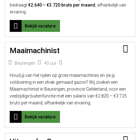
bedraagt
€2.640 – €3.720 bruto per maand
, afhankelijk van
ervaring.
Bekijk vacature
Bew
Maaimachinist
Beuningen
40 uur
Houd jij van het rijden op grote maaimachines en zie jij
voldoening in een strak gemaaid gazon? Wij zoeken een
Maaimachinist in Beuningen, provincie Gelderland, voor een
veelzijdige buitenfunctie met een salaris van €2.820 – €3.725
bruto per maand, afhankelijk van ervaring.
Bekijk vacature
Bew