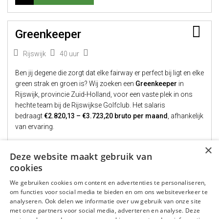
Bew
Greenkeeper
Rijswijk
40 uur
Ben jij degene die zorgt dat elke fairway er perfect bij ligt en elke
green strak en groen is? Wij zoeken een
Greenkeeper
in
Rijswijk, provincie Zuid-Holland, voor een vaste plek in ons
hechte team bij de Rijswijkse Golfclub. Het salaris
bedraagt
€2.820,13 – €3.723,20 bruto per maand
, afhankelijk
van ervaring.
×
Deze website maakt gebruik van
Bekijk vacature
cookies
We gebruiken cookies om content en advertenties te personaliseren,
om functies voor social media te bieden en om ons websiteverkeer te
1
2
3
4
...
84
analyseren. Ook delen we informatie over uw gebruik van onze site
met onze partners voor social media, adverteren en analyse. Deze