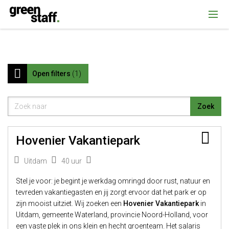
{ "@context": "https://schema.org", "@type": "Organization", "name":
""Greenstaff, "url": "https://www.greenstaff.nl", "logo": "" }
Open filters
1
Bew
Hovenier Vakantiepark
Uitdam
40 uur
Stel je voor: je begint je werkdag omringd door rust, natuur en
tevreden vakantiegasten en jij zorgt ervoor dat het park er op
zijn mooist uitziet. Wij zoeken een
Hovenier Vakantiepark
in
Uitdam, gemeente Waterland, provincie Noord-Holland, voor
een vaste plek in ons klein en hecht groenteam. Het salaris