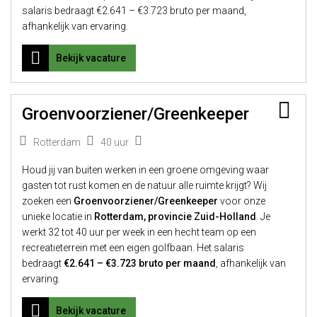
salaris bedraagt €2.641 – €3.723 bruto per maand,
afhankelijk van ervaring.
Bekijk vacature
Bew
Groenvoorziener/Greenkeeper
Rotterdam
40 uur
Houd jij van buiten werken in een groene omgeving waar
gasten tot rust komen en de natuur alle ruimte krijgt? Wij
zoeken een
Groenvoorziener/Greenkeeper
voor onze
unieke locatie in
Rotterdam, provincie Zuid-Holland
. Je
werkt 32 tot 40 uur per week in een hecht team op een
recreatieterrein met een eigen golfbaan. Het salaris
bedraagt
€2.641 – €3.723 bruto per maand
, afhankelijk van
ervaring.
Bekijk vacature