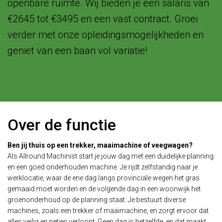
openbare ruimte. Wij bieden je een salaris van
€2645 tot €3495 en een vast contract. Groei
verder met onze opleidingsmogelijkheden en
geniet van een baan vol variatie!
Over de functie
Ben jij thuis op een trekker, maaimachine of veegwagen?
Als Allround Machinist start je jouw dag met een duidelijke planning
en een goed onderhouden machine. Je rijdt zelfstandig naar je
werklocatie, waar de ene dag langs provinciale wegen het gras
gemaaid moet worden en de volgende dag in een woonwijk het
groenonderhoud op de planning staat. Je bestuurt diverse
machines, zoals een trekker of maaimachine, en zorgt ervoor dat
alles veilig en netjes verloopt. Geen dag is hetzelfde, en dat maakt