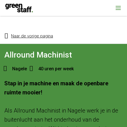
{ "@context": "https://schema.org", "@type": "Organization", "name":
""Greenstaff, "url": "https://www.greenstaff.nl", "logo": "" }
Naar de vorige pagina
Allround Machinist
Nagele
40 uren per week
Stap in je machine en maak de openbare
ruimte mooier!
Als Allround Machinist in Nagele werk je in de
buitenlucht aan het onderhoud van de