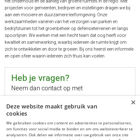
het onderhoud en de aanleg van groene ruimtes in de regio. Met
projecten voor gemeenten, bedrijven en instellingen dragen we bij
aan een mooiere en duurzamere leefomgeving. Onze
werkzaamheden variëren van het verzorgen van parken en
bedrijfstuinen tot het groenbeheer op defensieterreinen en langs
spoorlijnen. We werken met een hecht team dat oog heeft voor
kwaliteit en samenwerking, waarbij iedereen de ruimte krijgt om
zich te ontwikkelen en door te groeien. Bij ons heerst een informele
en open sfeer waarin iedereen zich thuis kan voelen.
Heb je vragen?
Neem dan contact op met
×
Hugo Jelier
Deze website maakt gebruik van
cookies
Bel mij
We gebruiken cookies om content en advertenties te personaliseren,
Stuur mij een email
om functies voor social media te bieden en om ons websiteverkeer te
WhatsApp mij
analyseren. Ook delen we informatie over uw gebruik van onze site