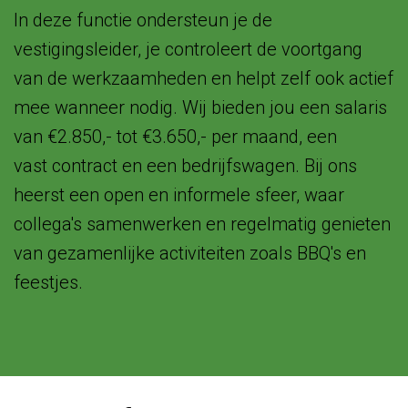
In deze functie ondersteun je de
vestigingsleider, je controleert de voortgang
van de werkzaamheden en helpt zelf ook actief
mee wanneer nodig. Wij bieden jou een salaris
van €2.850,- tot €3.650,- per maand, een
vast contract en een bedrijfswagen. Bij ons
heerst een open en informele sfeer, waar
collega's samenwerken en regelmatig genieten
van gezamenlijke activiteiten zoals BBQ's en
feestjes.