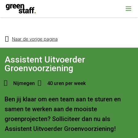
{ "@context": "https://schema.org", "@type": "Organization", "name":
""Greenstaff, "url": "https://www.greenstaff.nl", "logo": "" }
Naar de vorige pagina
Assistent Uitvoerder
Groenvoorziening
Nijmegen
40 uren per week
Ben jij klaar om een team aan te sturen en
samen te werken aan de mooiste
groenprojecten? Solliciteer dan nu als
Assistent Uitvoerder Groenvoorziening!