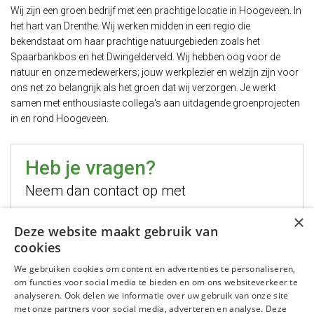
Wij zijn een groen bedrijf met een prachtige locatie in Hoogeveen. In
het hart van Drenthe. Wij werken midden in een regio die
bekendstaat om haar prachtige natuurgebieden zoals het
Spaarbankbos en het Dwingelderveld. Wij hebben oog voor de
natuur en onze medewerkers; jouw werkplezier en welzijn zijn voor
ons net zo belangrijk als het groen dat wij verzorgen. Je werkt
samen met enthousiaste collega's aan uitdagende groenprojecten
in en rond Hoogeveen.
Heb je vragen?
Neem dan contact op met
×
Hugo Jelier
Deze website maakt gebruik van
cookies
Bel mij
We gebruiken cookies om content en advertenties te personaliseren,
Stuur mij een email
om functies voor social media te bieden en om ons websiteverkeer te
WhatsApp mij
analyseren. Ook delen we informatie over uw gebruik van onze site
met onze partners voor social media, adverteren en analyse. Deze