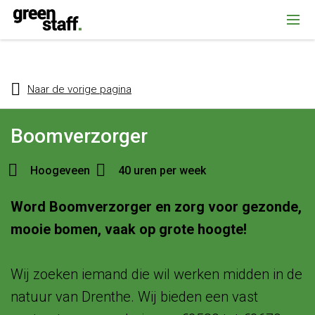
{ "@context": "https://schema.org", "@type": "Organization", "name":
""Greenstaff, "url": "https://www.greenstaff.nl", "logo": "" }
Naar de vorige pagina
Boomverzorger
Hoogeveen
40 uren per week
Word Boomverzorger en zorg voor gezonde,
mooie bomen, vaak op grote hoogte!
Wij zoeken iemand die wil werken midden in de
natuur van Drenthe. Wij bieden een vast