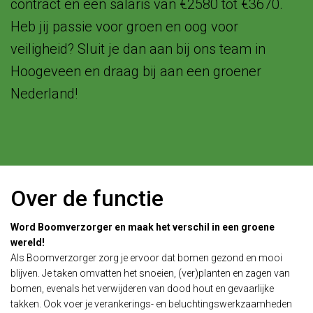
contract en een salaris van €2580 tot €3670.
Heb jij passie voor groen en oog voor
veiligheid? Sluit je dan aan bij ons team in
Hoogeveen en draag bij aan een groener
Nederland!
Over de functie
Word Boomverzorger en maak het verschil in een groene
wereld!
Als Boomverzorger zorg je ervoor dat bomen gezond en mooi
blijven. Je taken omvatten het snoeien, (ver)planten en zagen van
bomen, evenals het verwijderen van dood hout en gevaarlijke
takken. Ook voer je verankerings- en beluchtingswerkzaamheden