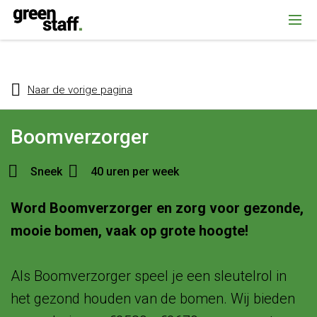
{ "@context": "https://schema.org", "@type": "Organization", "name":
""Greenstaff, "url": "https://www.greenstaff.nl", "logo": "" }
Naar de vorige pagina
Boomverzorger
Sneek
40 uren per week
Word Boomverzorger en zorg voor gezonde,
mooie bomen, vaak op grote hoogte!
Als Boomverzorger speel je een sleutelrol in
het gezond houden van de bomen. Wij bieden