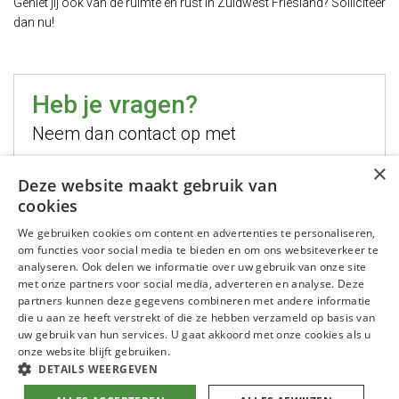
Geniet jij ook van de ruimte en rust in Zuidwest Friesland? Solliciteer
dan nu!
Heb je vragen?
Neem dan contact op met
×
Hugo Jelier
Deze website maakt gebruik van
cookies
Bel mij
We gebruiken cookies om content en advertenties te personaliseren,
Stuur mij een email
om functies voor social media te bieden en om ons websiteverkeer te
WhatsApp mij
analyseren. Ook delen we informatie over uw gebruik van onze site
met onze partners voor social media, adverteren en analyse. Deze
partners kunnen deze gegevens combineren met andere informatie
die u aan ze heeft verstrekt of die ze hebben verzameld op basis van
uw gebruik van hun services. U gaat akkoord met onze cookies als u
onze website blijft gebruiken.
DETAILS WEERGEVEN