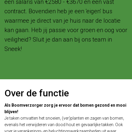
een salaris van €2580 - €3670 en een vast
contract. Bovendien heb je een 'eigen' bus
waarmee je direct van je huis naar de locatie
kan gaan. Heb jij passie voor groen en oog voor
veiligheid? Sluit je dan aan bij ons team in
Sneek!
Over de functie
Als Boomverzorger zorg je ervoor dat bomen gezond en mooi
blijven!
Je taken omvatten het snoeien, (ver)planten en zagen van bomen,
evenals het verwijderen van dood hout en gevaarlijke takken. Ook
voer je verankerings- en beluchtingswerkzaamheden uit waar