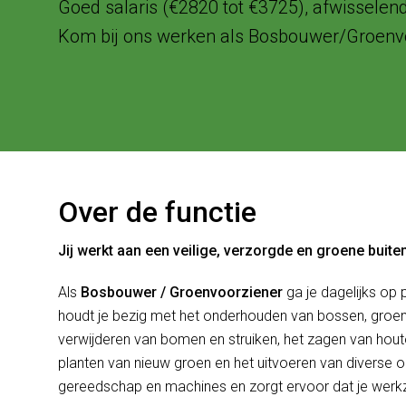
Goed salaris (€2820 tot €3725), afwisselen
Kom bij ons werken als Bosbouwer/Groenvo
Over de functie
Jij werkt aan een veilige, verzorgde en groene buit
Als
Bosbouwer / Groenvoorziener
ga je dagelijks op
houdt je bezig met het onderhouden van bossen, groen
verwijderen van bomen en struiken, het zagen van hout
planten van nieuw groen en het uitvoeren van divers
gereedschap en machines en zorgt ervoor dat je werk