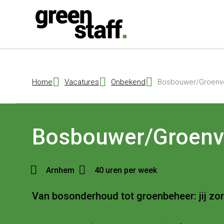
{ "@context": "https://schema.org", "@type": "Organization", "name": 
Home
Vacatures
Onbekend
Bosbouwer/Groenvo
Bosbouwer/Groenv
Arnhem
40 uren per week
Van bosonderhoud tot groenbeheer: jij zorgt