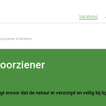
""Greenstaff, "url": "https://www.greenstaff.nl", "logo": "" }
Vacatures
orziener in Arnhem
oorziener
 ervoor dat de natuur er verzorgd en veilig bij lig