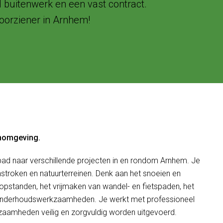
d buitenwerk en een vast contract.
orziener in Arnhem!
enomgeving.
 pad naar verschillende projecten in en rondom Arnhem. Je
stroken en natuurterreinen. Denk aan het snoeien en
opstanden, het vrijmaken van wandel- en fietspaden, het
e onderhoudswerkzaamheden. Je werkt met professioneel
zaamheden veilig en zorgvuldig worden uitgevoerd.