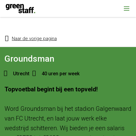
{ "@context": "https://schema.org", "@type": "Organization", "name":
""Greenstaff, "url": "https://www.greenstaff.nl", "logo": "" }
Naar de vorige pagina
Groundsman
Utrecht
40 uren per week
Topvoetbal begint bij een topveld!
Word Groundsman bij het stadion Galgenwaard
van FC Utrecht, en laat jouw werk elke
wedstrijd schitteren. Wij bieden je een salaris