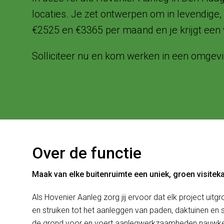
locaties. Je zet ontwerpen om in levendige, 
€2525 en €3365 per maand en je krijgt een 
Solliciteer nu en kom werken in een omgevi
Over de functie
Maak van elke buitenruimte een uniek, groen visiteka
Als Hovenier Aanleg zorg jij ervoor dat elk project uitg
en struiken tot het aanleggen van paden, daktuinen en s
de grond voor en voert aanlegwerkzaamheden nauwke