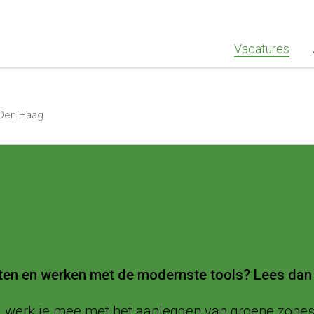
""Greenstaff, "url": "https://www.greenstaff.nl", "logo": "" }
Vacatures
 Den Haag
ecten en werken met de modernste tools? Lees dan
g werk je mee met het aanleggen van groene zones 