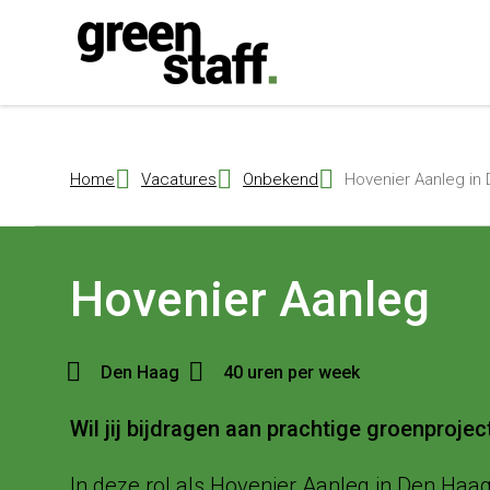
{ "@context": "https://schema.org", "@type": "Organization", "name": 
Home
Vacatures
Onbekend
Hovenier Aanleg in
Hovenier Aanleg
Den Haag
40 uren per week
Wil jij bijdragen aan prachtige groenproj
In deze rol als Hovenier Aanleg in Den Haa