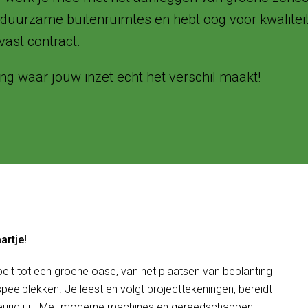
duurzame buitenruimtes en hebt oog voor kwaliteit e
vast contract.
ng waar jouw inzet echt het verschil maakt!
artje!
roeit tot een groene oase, van het plaatsen van beplanting
peelplekken. Je leest en volgt projecttekeningen, bereidt
urig uit. Met moderne machines en gereedschappen