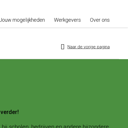
Jouw mogelijkheden
Werkgevers
Over ons
Naar de vorige pagina
 verder!
bij scholen, bedrijven en andere bijzondere