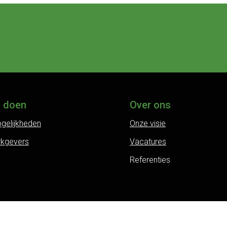
j doen
Over ons
gelijkheden
Onze visie
rkgevers
Vacatures
Referenties