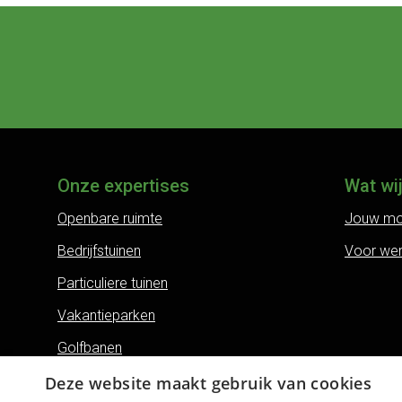
Onze expertises
Wat wi
Openbare ruimte
Jouw mo
Bedrijfstuinen
Voor we
Particuliere tuinen
Vakantieparken
Golfbanen
Land- en erfgoederen
Deze website maakt gebruik van cookies