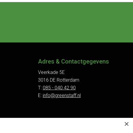
Adres & Contactgegevens
Veerkade 5E
3016 DE Rotterdam
T:
085 - 040 42 90
E:
info@greenstaff.nl
×