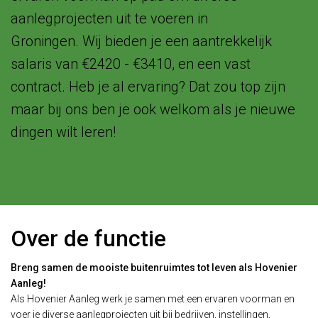
aanlegprojecten uit te voeren in
Groningen. Wij bieden je een aantrekkelijk
salaris van €2420 - €3410, en een vast
contract. Heb je al ervaring? Dat zou top zijn
maar bij ons ben je ook welkom als je nieuwe
dingen wilt leren!
Over de functie
Breng samen de mooiste buitenruimtes tot leven als Hovenier
Aanleg!
Als Hovenier Aanleg werk je samen met een ervaren voorman en
voer je diverse aanlegprojecten uit bij bedrijven, instellingen,