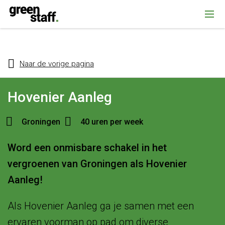
{ "@context": "https://schema.org", "@type": "Organization", "name":
""Greenstaff, "url": "https://www.greenstaff.nl", "logo": "" }
Naar de vorige pagina
Hovenier Aanleg
Groningen
40 uren per week
Word een onmisbare schakel in het
vergroenen van Groningen als Hovenier
Aanleg!
Als Hovenier Aanleg ga je samen met een
ervaren voorman op pad om diverse