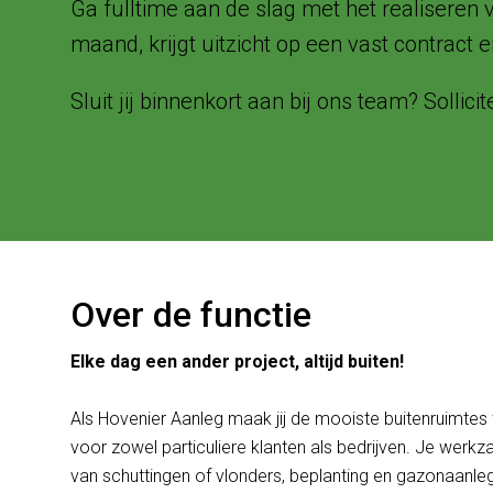
Ga fulltime aan de slag met het realiseren 
maand, krijgt uitzicht op een vast contract
Sluit jij binnenkort aan bij ons team? Sollicit
Over de functie
Elke dag een ander project, altijd buiten!
Als Hovenier Aanleg maak jij de mooiste buitenruimtes 
voor zowel particuliere klanten als bedrijven. Je wer
van schuttingen of vlonders, beplanting en gazonaanl