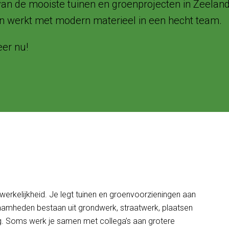
van de mooiste tuinen en groenprojecten in Zeeland
 en werkt met modern materieel in een hecht team.
eer nu!
werkelijkheid. Je legt tuinen en groenvoorzieningen aan
kzaamheden bestaan uit grondwerk, straatwerk, plaatsen
eg. Soms werk je samen met collega’s aan grotere