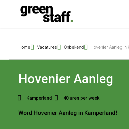
{ "@context": "https://schema.org", "@type": "Organization", "name": 
Home
Vacatures
Onbekend
Hovenier Aanleg in
Hovenier Aanleg
Kamperland
40 uren per week
Word Hovenier Aanleg in Kamperland!