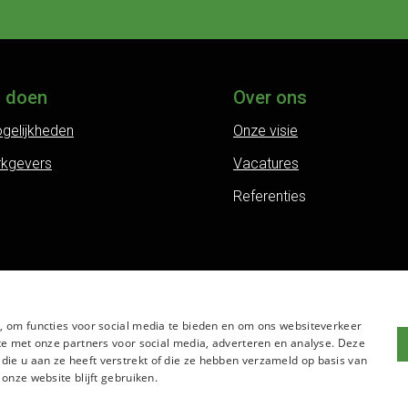
j doen
Over ons
gelijkheden
Onze visie
rkgevers
Vacatures
Referenties
, om functies voor social media te bieden en om ons websiteverkeer
te met onze partners voor social media, adverteren en analyse. Deze
e u aan ze heeft verstrekt of die ze hebben verzameld op basis van
onze website blijft gebruiken.