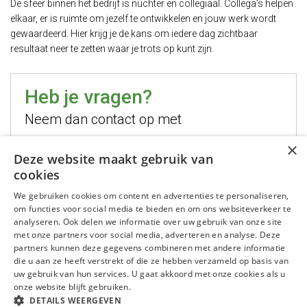
De sfeer binnen het bedrijf is nuchter en collegiaal. Collega’s helpen
elkaar, er is ruimte om jezelf te ontwikkelen en jouw werk wordt
gewaardeerd. Hier krijg je de kans om iedere dag zichtbaar
resultaat neer te zetten waar je trots op kunt zijn.
Heb je vragen?
Neem dan contact op met
×
Hugo Jelier
Deze website maakt gebruik van
cookies
Bel mij
We gebruiken cookies om content en advertenties te personaliseren,
Stuur mij een email
om functies voor social media te bieden en om ons websiteverkeer te
WhatsApp mij
analyseren. Ook delen we informatie over uw gebruik van onze site
met onze partners voor social media, adverteren en analyse. Deze
partners kunnen deze gegevens combineren met andere informatie
die u aan ze heeft verstrekt of die ze hebben verzameld op basis van
uw gebruik van hun services. U gaat akkoord met onze cookies als u
onze website blijft gebruiken.
DETAILS WEERGEVEN