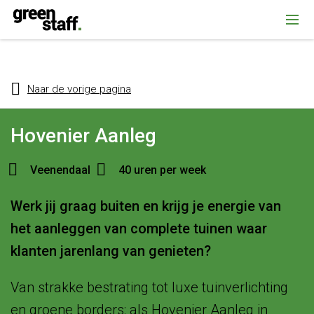
{ "@context": "https://schema.org", "@type": "Organization", "name":
""Greenstaff, "url": "https://www.greenstaff.nl", "logo": "" }
Naar de vorige pagina
Hovenier Aanleg
Veenendaal
40 uren per week
Werk jij graag buiten en krijg je energie van
het aanleggen van complete tuinen waar
klanten jarenlang van genieten?
Van strakke bestrating tot luxe tuinverlichting
en groene borders: als Hovenier Aanleg in