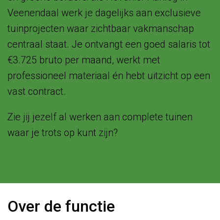
Veenendaal werk je dagelijks aan exclusieve
tuinprojecten waar zichtbaar vakmanschap
centraal staat. Je ontvangt een goed salaris tot
€3.725 bruto per maand, werkt met
professioneel materiaal én hebt uitzicht op een
vast contract.
Zie jij jezelf al werken aan complete tuinen
waar je trots op kunt zijn?
Over de functie