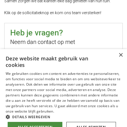
Samen zorgen we dat klanten elke dag genieten van hun tuin.
Klik op de sollicitatieknop en kom ons team versterken!
Heb je vragen?
Neem dan contact op met
×
Hugo Jelier
Deze website maakt gebruik van
cookies
Bel mij
We gebruiken cookies om content en advertenties te personaliseren,
Stuur mij een email
om functies voor social media te bieden en om ons websiteverkeer te
WhatsApp mij
analyseren. Ook delen we informatie over uw gebruik van onze site
met onze partners voor social media, adverteren en analyse. Deze
partners kunnen deze gegevens combineren met andere informatie
die u aan ze heeft verstrekt of die ze hebben verzameld op basis van
uw gebruik van hun services. U gaat akkoord met onze cookies als u
onze website blijft gebruiken.
DETAILS WEERGEVEN