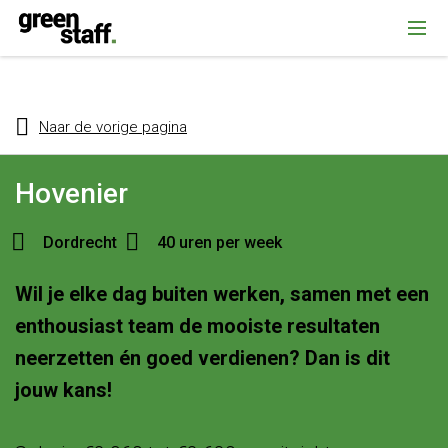
{ "@context": "https://schema.org", "@type": "Organization", "name":
""Greenstaff, "url": "https://www.greenstaff.nl", "logo": "" }
Naar de vorige pagina
Hovenier
Dordrecht
40 uren per week
Wil je elke dag buiten werken, samen met een
enthousiast team de mooiste resultaten
neerzetten én goed verdienen? Dan is dit
jouw kans!