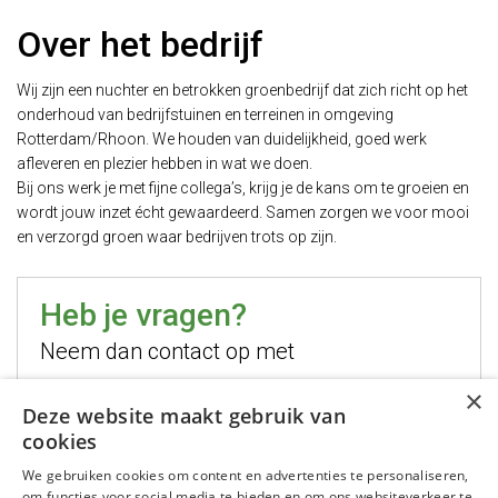
Over het bedrijf
Wij zijn een nuchter en betrokken groenbedrijf dat zich richt op het
onderhoud van bedrijfstuinen en terreinen in omgeving
Rotterdam/Rhoon. We houden van duidelijkheid, goed werk
afleveren en plezier hebben in wat we doen.
Bij ons werk je met fijne collega’s, krijg je de kans om te groeien en
wordt jouw inzet écht gewaardeerd. Samen zorgen we voor mooi
en verzorgd groen waar bedrijven trots op zijn.
Heb je vragen?
Neem dan contact op met
×
Hugo Jelier
Deze website maakt gebruik van
cookies
Bel mij
We gebruiken cookies om content en advertenties te personaliseren,
Stuur mij een email
om functies voor social media te bieden en om ons websiteverkeer te