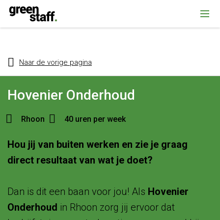
{ "@context": "https://schema.org", "@type": "Organization", "name":
""Greenstaff, "url": "https://www.greenstaff.nl", "logo": "" }
Naar de vorige pagina
Hovenier Onderhoud
Rhoon
40 uren per week
Hou jij van buiten werken en zie je graag
direct resultaat van wat je doet?
Dan is dit een baan voor jou! Als
Hovenier
Onderhoud
in Rhoon zorg jij ervoor dat