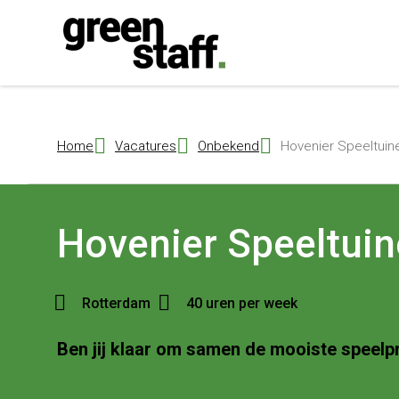
{ "@context": "https://schema.org", "@type": "Organization", "name": 
Home
Vacatures
Onbekend
Hovenier Speeltuin
Hovenier Speeltui
Rotterdam
40 uren per week
Ben jij klaar om samen de mooiste speelpr