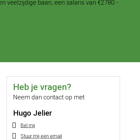
n veelzijdige baan, een salaris van €2780 -
Heb je vragen?
Neem dan contact op met
Hugo Jelier
Bel mij
Stuur mij een email