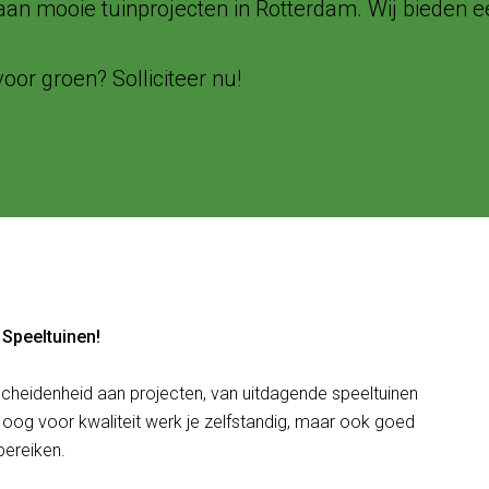
aan mooie tuinprojecten in Rotterdam. Wij bieden ee
oor groen? Solliciteer nu!
Speeltuinen!
scheidenheid aan projecten, van uitdagende speeltuinen
 oog voor kwaliteit werk je zelfstandig, maar ook goed
bereiken.