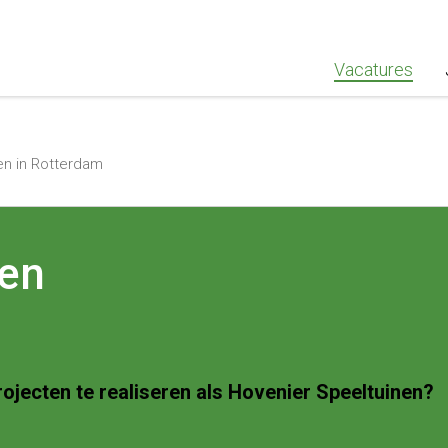
""Greenstaff, "url": "https://www.greenstaff.nl", "logo": "" }
Vacatures
en in Rotterdam
nen
ojecten te realiseren als Hovenier Speeltuinen?