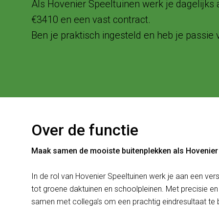
Als Hovenier Speeltuinen werk je dagelijks 
€3410 en een vast contract.
Ben je praktisch ingesteld en heb je passie v
Over de functie
Maak samen de mooiste buitenplekken als Hovenier 
In de rol van Hovenier Speeltuinen werk je aan een ver
tot groene daktuinen en schoolpleinen. Met precisie en
samen met collega’s om een prachtig eindresultaat te 