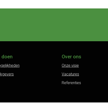
j doen
Over ons
gelijkheden
Onze visie
rkgevers
Vacatures
Referenties