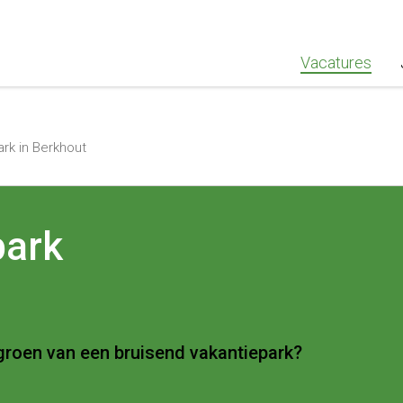
""Greenstaff, "url": "https://www.greenstaff.nl", "logo": "" }
Vacatures
rk in Berkhout
park
 groen van een bruisend vakantiepark?