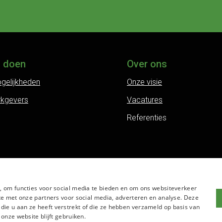
j doen
Over ons
gelijkheden
Onze visie
rkgevers
Vacatures
Referenties
, om functies voor social media te bieden en om ons websiteverkeer
te met onze partners voor social media, adverteren en analyse. Deze
e u aan ze heeft verstrekt of die ze hebben verzameld op basis van
onze website blijft gebruiken.