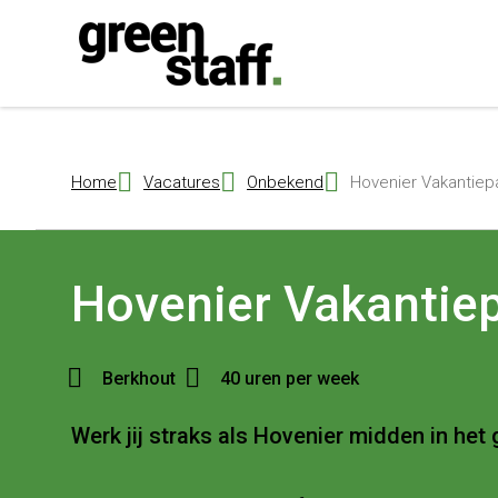
{ "@context": "https://schema.org", "@type": "Organization", "name": 
Home
Vacatures
Onbekend
Hovenier Vakantiepa
Hovenier Vakantie
Berkhout
40 uren per week
Werk jij straks als Hovenier midden in het