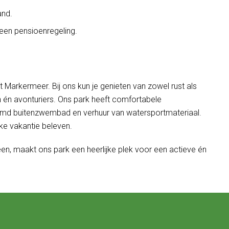
and.
en pensioenregeling.
het Markermeer. Bij ons kun je genieten van zowel rust als
nen én avonturiers. Ons park heeft comfortabele
armd buitenzwembad en verhuur van watersportmateriaal.
ke vakantie beleven.
n, maakt ons park een heerlijke plek voor een actieve én