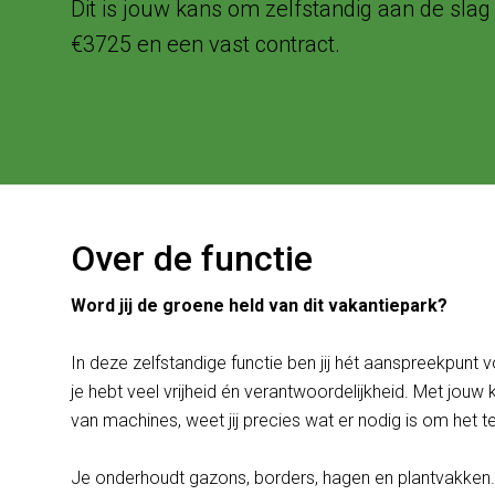
Dit is jouw kans om zelfstandig aan de slag
€3725 en een vast contract.
Over de functie
Word jij de groene held van dit vakantiepark?
In deze zelfstandige functie ben jij hét aanspreekpunt
je hebt veel vrijheid én verantwoordelijkheid. Met jouw
van machines, weet jij precies wat er nodig is om het te
Je onderhoudt gazons, borders, hagen en plantvakken