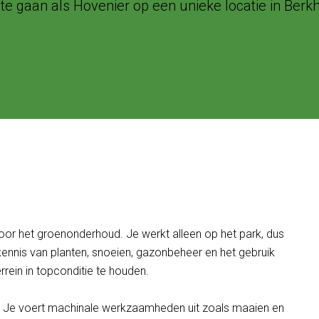
 te gaan als Hovenier op een unieke locatie in Berk
 voor het groenonderhoud. Je werkt alleen op het park, dus
 kennis van planten, snoeien, gazonbeheer en het gebruik
rrein in topconditie te houden.
. Je voert machinale werkzaamheden uit zoals maaien en