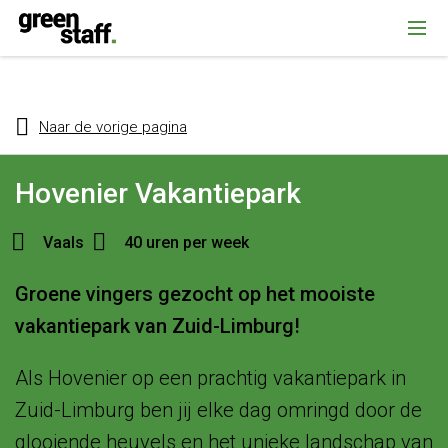
{ "@context": "https://schema.org", "@type": "Organization", "name":
""Greenstaff, "url": "https://www.greenstaff.nl", "logo": "" }
Naar de vorige pagina
Hovenier Vakantiepark
Vaals
40 uren per week
Groene vingers gezocht op het mooiste
vakantiepark van Zuid-Limburg!
Als Hovenier op een prachtig vakantiepark in
Zuid-Limburg ben jij elke dag omringd door de
glooiende heuvels en het unieke landschap van