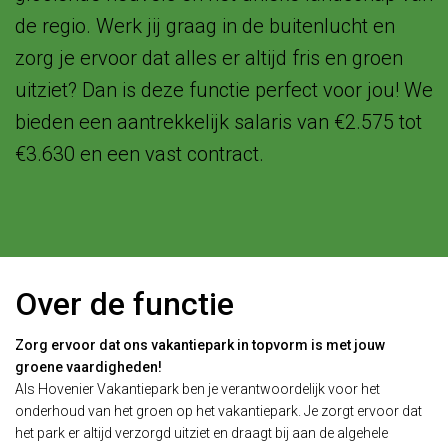
de regio. Werk jij graag in de buitenlucht en
zorg je ervoor dat alles er altijd fris en groen
uitziet? Dan is deze functie perfect voor jou! We
bieden een aantrekkelijk salaris van €2.575 tot
€3.630 en een vast contract.
Over de functie
Zorg ervoor dat ons vakantiepark in topvorm is met jouw
groene vaardigheden!
Als Hovenier Vakantiepark ben je verantwoordelijk voor het
onderhoud van het groen op het vakantiepark. Je zorgt ervoor dat
het park er altijd verzorgd uitziet en draagt bij aan de algehele