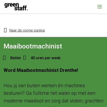
{ "@context": "https://schema.org", "@type": "Organization", "name":
""Greenstaff, "url": "https://www.greenstaff.nl", "logo": "" }
Naar de vorige pagina
Maaibootmachinist
Beilen
40 uren per week
Word Maaibootmachinist Drenthe!
Hou jij van buiten werken én machines
besturen? Ga fulltime het water op met een
moderne maaiboot en zorg dat sloten, grachten