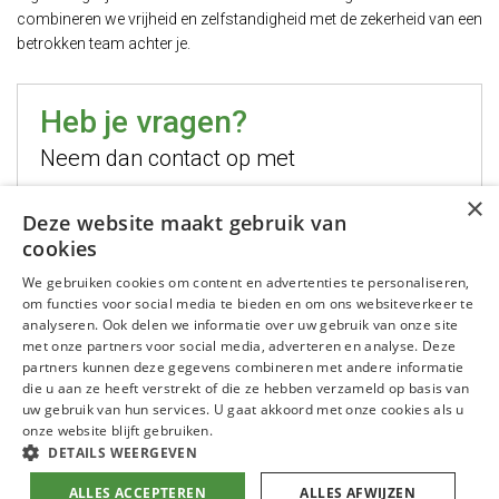
combineren we vrijheid en zelfstandigheid met de zekerheid van een
betrokken team achter je.
Heb je vragen?
Neem dan contact op met
×
Hugo Jelier
Deze website maakt gebruik van
cookies
Bel mij
We gebruiken cookies om content en advertenties te personaliseren,
Stuur mij een email
om functies voor social media te bieden en om ons websiteverkeer te
WhatsApp mij
analyseren. Ook delen we informatie over uw gebruik van onze site
met onze partners voor social media, adverteren en analyse. Deze
partners kunnen deze gegevens combineren met andere informatie
die u aan ze heeft verstrekt of die ze hebben verzameld op basis van
uw gebruik van hun services. U gaat akkoord met onze cookies als u
onze website blijft gebruiken.
DETAILS WEERGEVEN
ALLES ACCEPTEREN
ALLES AFWIJZEN