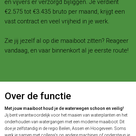
en vijvers er verzorgd bijliggen. Je verdient
€2.575 tot €3.435 bruto per maand, krijgt een
vast contract en veel vrijheid in je werk.
Zie jij jezelf al op die maaiboot zitten? Reageer
vandaag, en vaar binnenkort al je eerste route!
Over de functie
Met jouw maaiboot houd je de waterwegen schoon en veilig!
Jij bent verantwoordelijk voor het maaien van waterplanten en het
onderhouden van watergangen met een moderne maaiboot. Dit
doe je zelfstandig in de regio Beilen, Assen en Hoogeveen. Soms
werk je samen met collega’s op andere machines of ondersteun je