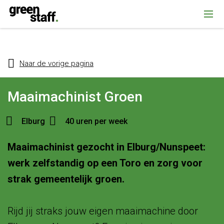
{ "@context": "https://schema.org", "@type": "Organization", "name":
""Greenstaff, "url": "https://www.greenstaff.nl", "logo": "" }
Naar de vorige pagina
Maaimachinist Groen
Elburg
40 uren per week
Maaimachinist gezocht in Elburg/Nunspeet:
werk zelfstandig op een Toro en zorg voor
strak gemeentelijk groen.
Rijd jij straks jouw eigen maaimachine door