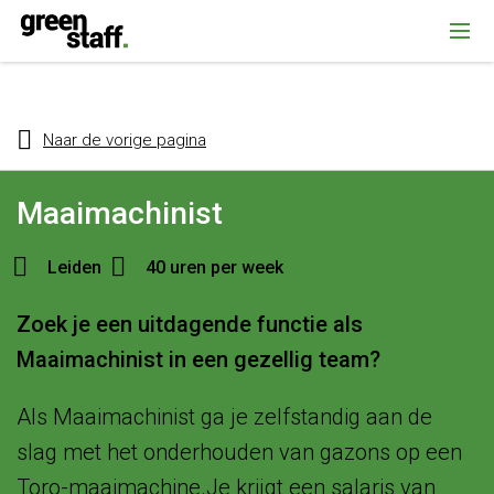
{ "@context": "https://schema.org", "@type": "Organization", "name":
""Greenstaff, "url": "https://www.greenstaff.nl", "logo": "" }
Naar de vorige pagina
Maaimachinist
Leiden
40 uren per week
Zoek je een uitdagende functie als
Maaimachinist in een gezellig team?
Als Maaimachinist ga je zelfstandig aan de
slag met het onderhouden van gazons op een
Toro-maaimachine.Je krijgt een salaris van