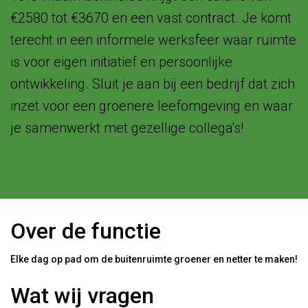
€2580 tot €3670 en een vast contract. Je komt
terecht in een informele werksfeer waar ruimte
is voor eigen initiatief en persoonlijke
ontwikkeling. Sluit je aan bij een bedrijf dat zich
inzet voor een groenere leefomgeving en waar
je samenwerkt met gezellige collega's!
Over de functie
Elke dag op pad om de buitenruimte groener en netter te maken!
Wat wij vragen