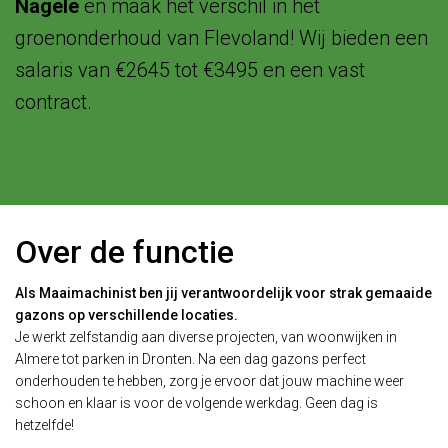
Nagele
en maak het verschil in het
groenonderhoud van Flevoland! Wij bieden een
salaris van €2645 tot €3495 en een vast
contract.
Over de functie
Als Maaimachinist ben jij verantwoordelijk voor strak gemaaide
gazons op verschillende locaties.
Je werkt zelfstandig aan diverse projecten, van woonwijken in
Almere tot parken in Dronten. Na een dag gazons perfect
onderhouden te hebben, zorg je ervoor dat jouw machine weer
schoon en klaar is voor de volgende werkdag. Geen dag is
hetzelfde!