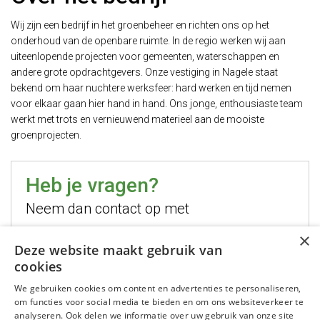
Wij zijn een bedrijf in het groenbeheer en richten ons op het
onderhoud van de openbare ruimte. In de regio werken wij aan
uiteenlopende projecten voor gemeenten, waterschappen en
andere grote opdrachtgevers. Onze vestiging in Nagele staat
bekend om haar nuchtere werksfeer: hard werken en tijd nemen
voor elkaar gaan hier hand in hand. Ons jonge, enthousiaste team
werkt met trots en vernieuwend materieel aan de mooiste
groenprojecten.
Heb je vragen?
Neem dan contact op met
×
Hugo Jelier
Deze website maakt gebruik van
cookies
Bel mij
We gebruiken cookies om content en advertenties te personaliseren,
Stuur mij een email
om functies voor social media te bieden en om ons websiteverkeer te
WhatsApp mij
analyseren. Ook delen we informatie over uw gebruik van onze site