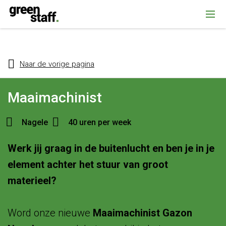
{ "@context": "https://schema.org", "@type": "Organization", "name":
""Greenstaff, "url": "https://www.greenstaff.nl", "logo": "" }
Naar de vorige pagina
Maaimachinist
Nagele
40 uren per week
Werk jij graag in de buitenlucht en ben je in je
element achter het stuur van groot
materieel?
Word onze nieuwe
Maaimachinist Gazon