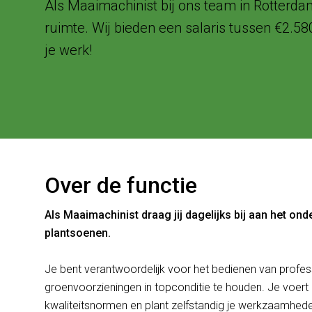
Als Maaimachinist bij ons team in Rotterd
ruimte. Wij bieden een salaris tussen €2.58
je werk!
Over de functie
Als Maaimachinist draag jij dagelijks bij aan het o
plantsoenen.
Je bent verantwoordelijk voor het bedienen van pro
groenvoorzieningen in topconditie te houden. Je voert
kwaliteitsnormen en plant zelfstandig je werkzaamhede