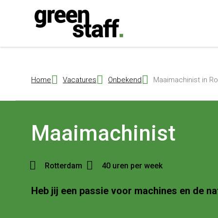
{ "@context": "https://schema.org", "@type": "Organization", "name": 
Home
Vacatures
Onbekend
Maaimachinist in R
Maaimachinist
Rotterdam
40 uren per week
Heb jij een passie voor machines en de na