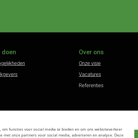
j doen
Over ons
gelijkheden
Onze visie
rkgevers
Vacatures
Referenties
, om functies voor social media te bieden en om ons websiteverkeer
te met onze partners voor social media, adverteren en analyse. Deze