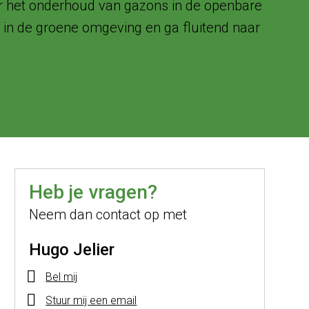
or het onderhoud van gazons in de openbare
l in de groene omgeving en ga fluitend naar
Heb je vragen?
Neem dan contact op met
Hugo Jelier
Bel mij
Stuur mij een email