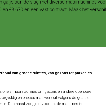
am ga je aan de slag met diverse maaimachines vo
0 en €3.670 en een vast contract. Maak het verschi
nderhoud van groene ruimtes, van gazons tot parken en
fessionele maaimachines om gazons en andere openbare
 zorgvuldig en precies maaiwerk uit volgens de gestelde
n in. Daarnaast zorg je ervoor dat de machines in