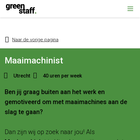
{ "@context": "https://schema.org", "@type": "Organization", "name":
""Greenstaff, "url": "https://www.greenstaff.nl", "logo": "" }
Naar de vorige pagina
Maaimachinist
Utrecht
40 uren per week
Ben jij graag buiten aan het werk en
gemotiveerd om met maaimachines aan de
slag te gaan?
Dan zijn wij op zoek naar jou! Als