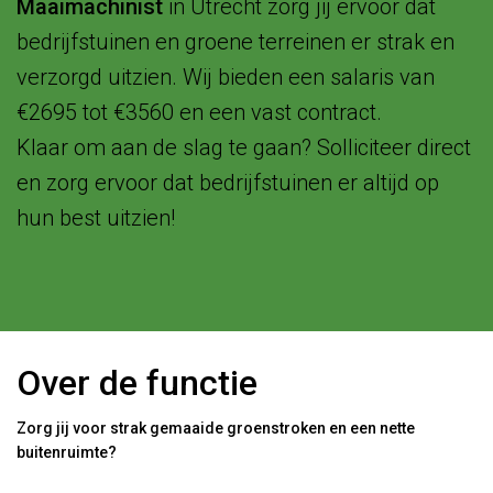
Maaimachinist
in Utrecht zorg jij ervoor dat
bedrijfstuinen en groene terreinen er strak en
verzorgd uitzien. Wij bieden een salaris van
€2695 tot €3560 en een vast contract.
Klaar om aan de slag te gaan? Solliciteer direct
en zorg ervoor dat bedrijfstuinen er altijd op
hun best uitzien!
Over de functie
Zorg jij voor strak gemaaide groenstroken en een nette
buitenruimte?