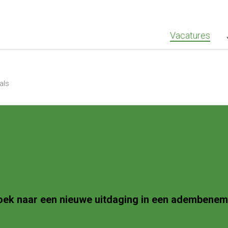
""Greenstaff, "url": "https://www.greenstaff.nl", "logo": "" }
Vacatures
als
 zoek naar een nieuwe uitdaging in een adembene