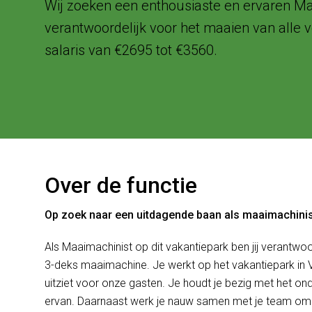
Wij zoeken een enthousiaste en ervaren Ma
verantwoordelijk voor het maaien van alle 
salaris van €2695 tot €3560.
Over de functie
Op zoek naar een uitdagende baan als maaimachinis
Als Maaimachinist op dit vakantiepark ben jij verantwo
3-deks maaimachine. Je werkt op het vakantiepark in Vaa
uitziet voor onze gasten. Je houdt je bezig met het on
ervan. Daarnaast werk je nauw samen met je team om h