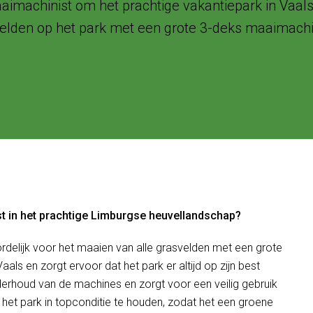
aimachinist om het prachtige vakantiepark in Vaal
velden op het park met een grote 3-deks maaimachin
t in het prachtige Limburgse heuvellandschap?
ordelijk voor het maaien van alle grasvelden met een grote
ls en zorgt ervoor dat het park er altijd op zijn best
derhoud van de machines en zorgt voor een veilig gebruik
et park in topconditie te houden, zodat het een groene