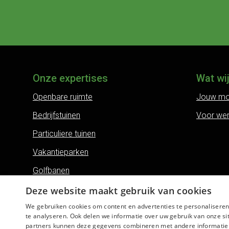
Onze expertises
Wat wi
Openbare ruimte
Jouw mo
Bedrijfstuinen
Voor we
Particuliere tuinen
Vakantieparken
Golfbanen
Land- en erfgoederen
Deze website maakt gebruik van cookies
We gebruiken cookies om content en advertenties te personaliseren
Bos- en natuurbeheer
te analyseren. Ook delen we informatie over uw gebruik van onze si
Boomverzorging
partners kunnen deze gegevens combineren met andere informatie di