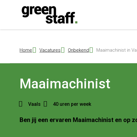
{ "@context": "https://schema.org", "@type": "Organization", "name": 
Home
Vacatures
Onbekend
Maaimachinist in Va
Maaimachinist
Vaals
40 uren per week
Ben jij een ervaren Maaimachinist en op