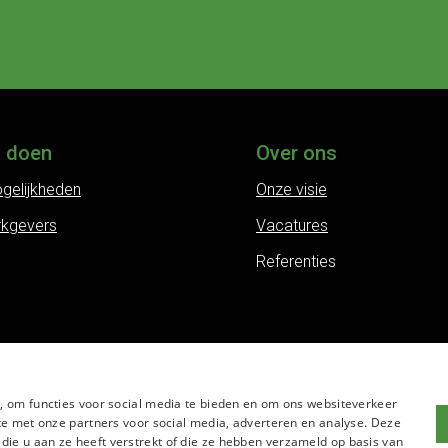
j doen
Over ons
gelijkheden
Onze visie
rkgevers
Vacatures
Referenties
, om functies voor social media te bieden en om ons websiteverkeer
te met onze partners voor social media, adverteren en analyse. Deze
e u aan ze heeft verstrekt of die ze hebben verzameld op basis van