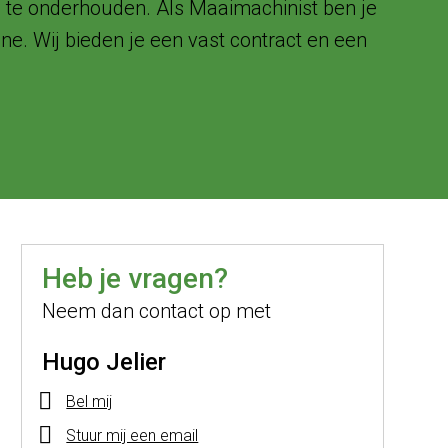
s te onderhouden. Als Maaimachinist ben je
e. Wij bieden je een vast contract en een
Heb je vragen?
Neem dan contact op met
Hugo Jelier
Bel mij
Stuur mij een email