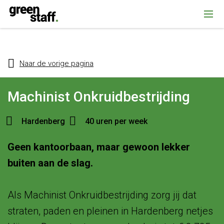
{ "@context": "https://schema.org", "@type": "Organization", "name":
""Greenstaff, "url": "https://www.greenstaff.nl", "logo": "" }
Naar de vorige pagina
Machinist Onkruidbestrijding
Hardenberg
40 uren per week
Geen kantoorbaan, maar gewoon lekker
buiten aan de slag.
Als Machinist Onkruidbestrijding zorg jij dat
straten, paden en pleinen in Hardenberg netjes