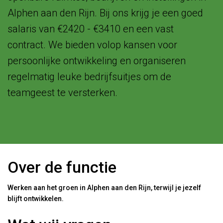
Alphen aan den Rijn. Bij ons krijg je een goed
salaris van €2420 - €3410 en een vast
contract. We bieden volop kansen voor
persoonlijke ontwikkeling en organiseren
regelmatig leuke bedrijfsuitjes om de
teamgeest te versterken.
Over de functie
Werken aan het groen in Alphen aan den Rijn, terwijl je jezelf
blijft ontwikkelen.