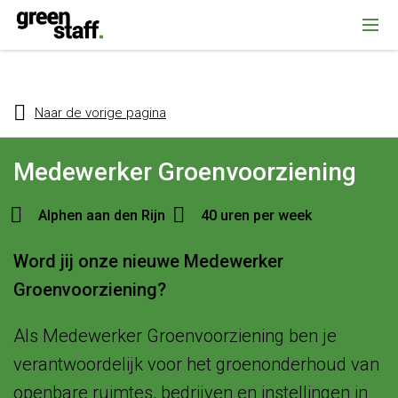
{ "@context": "https://schema.org", "@type": "Organization", "name":
""Greenstaff, "url": "https://www.greenstaff.nl", "logo": "" }
Naar de vorige pagina
Medewerker Groenvoorziening
Alphen aan den Rijn
40 uren per week
Word jij onze nieuwe Medewerker
Groenvoorziening?
Als Medewerker Groenvoorziening ben je
verantwoordelijk voor het groenonderhoud van
openbare ruimtes, bedrijven en instellingen in