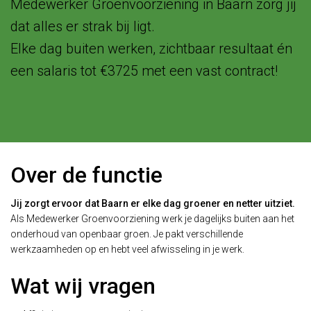
Medewerker Groenvoorziening in Baarn zorg jij
dat alles er strak bij ligt.
Elke dag buiten werken, zichtbaar resultaat én
een salaris tot €3725 met een vast contract!
Over de functie
Jij zorgt ervoor dat Baarn er elke dag groener en netter uitziet.
Als Medewerker Groenvoorziening werk je dagelijks buiten aan het
onderhoud van openbaar groen. Je pakt verschillende
werkzaamheden op en hebt veel afwisseling in je werk.
Wat wij vragen