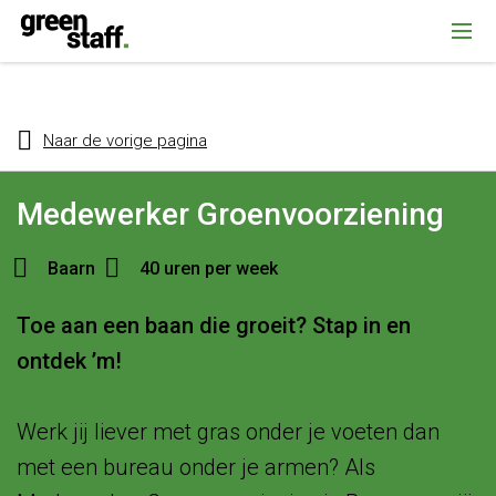
{ "@context": "https://schema.org", "@type": "Organization", "name":
""Greenstaff, "url": "https://www.greenstaff.nl", "logo": "" }
Naar de vorige pagina
Medewerker Groenvoorziening
Baarn
40 uren per week
Toe aan een baan die groeit? Stap in en
ontdek ’m!
Werk jij liever met gras onder je voeten dan
met een bureau onder je armen? Als