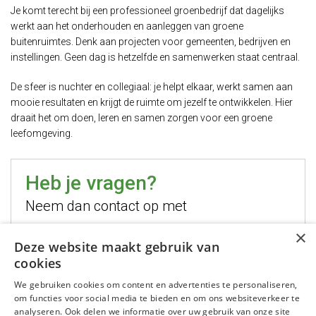
Je komt terecht bij een professioneel groenbedrijf dat dagelijks
werkt aan het onderhouden en aanleggen van groene
buitenruimtes. Denk aan projecten voor gemeenten, bedrijven en
instellingen. Geen dag is hetzelfde en samenwerken staat centraal.
De sfeer is nuchter en collegiaal: je helpt elkaar, werkt samen aan
mooie resultaten en krijgt de ruimte om jezelf te ontwikkelen. Hier
draait het om doen, leren en samen zorgen voor een groene
leefomgeving.
Heb je vragen?
Neem dan contact op met
×
Hugo Jelier
Deze website maakt gebruik van
cookies
Bel mij
We gebruiken cookies om content en advertenties te personaliseren,
Stuur mij een email
om functies voor social media te bieden en om ons websiteverkeer te
WhatsApp mij
analyseren. Ook delen we informatie over uw gebruik van onze site