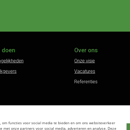
j doen
Over ons
gelijkheden
Onze visie
rkgevers
Vacatures
Referenties
, om functies voor social media te bieden en om ons websiteverkeer
te met onze partners voor social media, adverteren en analyse. Deze