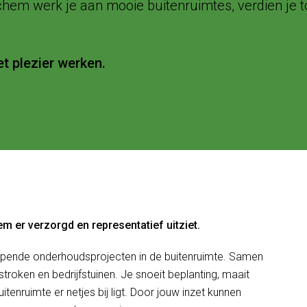
hem werk je aan mooie buitenruimtes, verdien je t
t plezier werken.
m er verzorgd en representatief uitziet.
opende onderhoudsprojecten in de buitenruimte. Samen
troken en bedrijfstuinen. Je snoeit beplanting, maait
itenruimte er netjes bij ligt. Door jouw inzet kunnen