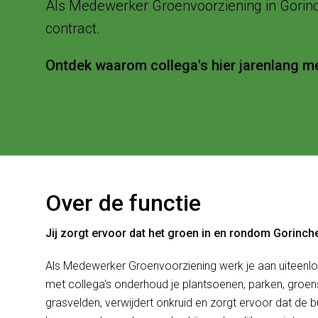
Als Medewerker Groenvoorziening in Gorinc
contract.
Ontdek waarom collega's hier jarenlang me
Over de functie
Jij zorgt ervoor dat het groen in en rondom Gorinche
Als Medewerker Groenvoorziening werk je aan uiteenl
met collega's onderhoud je plantsoenen, parken, groens
grasvelden, verwijdert onkruid en zorgt ervoor dat de bu