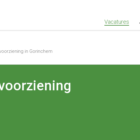
""Greenstaff, "url": "https://www.greenstaff.nl", "logo": "" }
Vacatures
oorziening in Gorinchem
voorziening