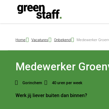
{ "@context": "https://schema.org", "@type": "Organization", "name": 
Home
Vacatures
Onbekend
Medewerker Groenv
Medewerker Groen
Gorinchem
40 uren per week
Werk jij liever buiten dan binnen?