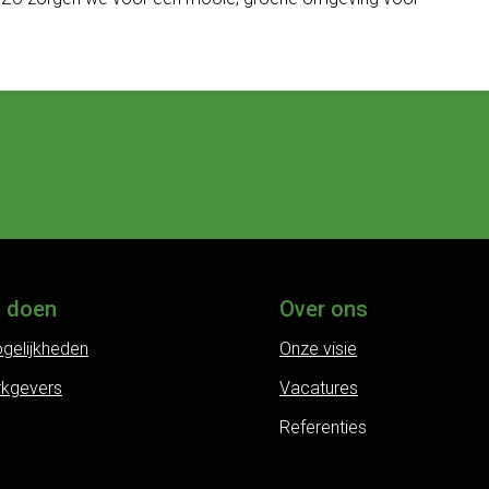
j doen
Over ons
gelijkheden
Onze visie
rkgevers
Vacatures
Referenties