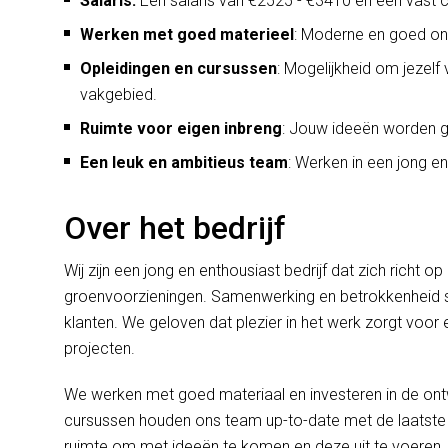
Salaris:
Een salaris van €2525 - €3410 en een vast c
Werken met goed materieel
: Moderne en goed on
Opleidingen en cursussen
: Mogelijkheid om jezelf
vakgebied.
Ruimte voor eigen inbreng
: Jouw ideeën worden ge
Een leuk en ambitieus team
: Werken in een jong e
Over het bedrijf
Wij zijn een jong en enthousiast bedrijf dat zich richt
groenvoorzieningen. Samenwerking en betrokkenheid 
klanten. We geloven dat plezier in het werk zorgt voor 
projecten.
We werken met goed materiaal en investeren in de on
cursussen houden ons team up-to-date met de laatste t
ruimte om met ideeën te komen en deze uit te voeren