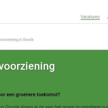
""Greenstaff, "url": "https://www.greenstaff.nl", "logo": "" }
Vacatures
oorziening in Gouda
voorziening
 voor een groenere toekomst?
 Gouda draag je bij aan het groen in openbare ruim