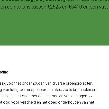
eden een salaris tussen €2525 en €3410 en een vast 
eving!
ijk voor het onderhouden van diverse groenprojecten.
ng van het groen in openbare ruimtes, zoals bij scholen en
eersing en het onderhouden en maaien van de hagen. Je
ebt oog voor veiligheid en het goed onderhouden van het