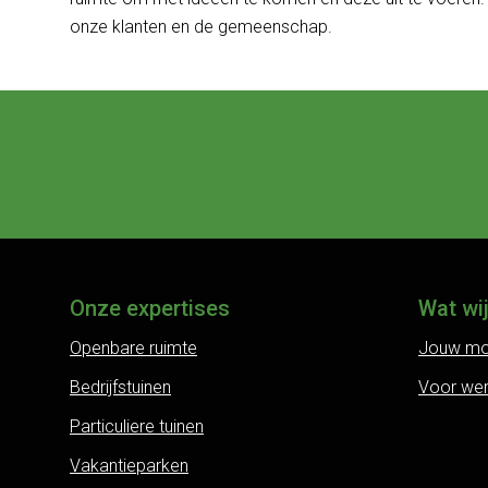
onze klanten en de gemeenschap.
Onze expertises
Wat wi
Openbare ruimte
Jouw mo
Bedrijfstuinen
Voor we
Particuliere tuinen
Vakantieparken