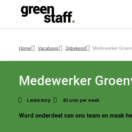
{ "@context": "https://schema.org", "@type": "Organization", "name": 
Home
Vacatures
Onbekend
Medewerker Groenvo
Medewerker Groen
Leiderdorp
40 uren per week
Word onderdeel van ons team en maak het