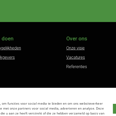
j doen
Over ons
gelijkheden
Onze visie
rkgevers
Vacatures
Referenties
, om functies voor social media te bieden en om ons websiteverkeer
te met onze partners voor social media, adverteren en analyse. Deze
e u aan ze heeft verstrekt of die ze hebben verzameld op basis van