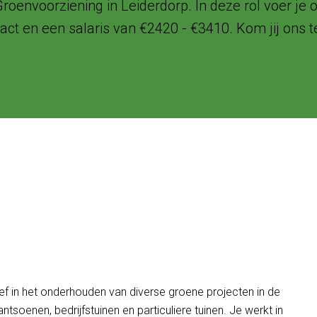
oenvoorziening in Leiderdorp. In deze rol voer j
ract en een salaris van €2420 - €3410. Kom jij ons
ker Groenvoorziening in
olop
.
ef in het onderhouden van diverse groene projecten in de
soenen, bedrijfstuinen en particuliere tuinen. Je werkt in