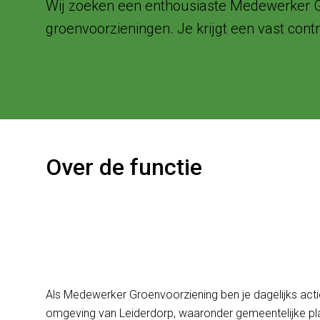
Wij zoeken een enthousiaste Medewerker Gr
groenvoorzieningen. Je krijgt een vast cont
Over de functie
Een vaste baan als Medewer
omgeving Leiderdorp met v
ontwikkelingsmogelijkheden
Als Medewerker Groenvoorziening ben je dagelijks acti
omgeving van Leiderdorp, waaronder gemeentelijke plant