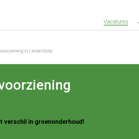
""Greenstaff, "url": "https://www.greenstaff.nl", "logo": "" }
Vacatures
orziening in Leiderdorp
voorziening
 verschil in groenonderhoud!