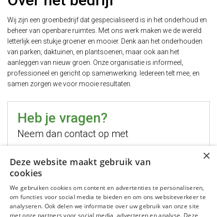
Over het bedrijf
Wij zijn een groenbedrijf dat gespecialiseerd is in het onderhoud en
beheer van openbare ruimtes. Met ons werk maken we de wereld
letterlijk een stukje groener en mooier. Denk aan het onderhouden
van parken, daktuinen, en plantsoenen, maar ook aan het
aanleggen van nieuw groen. Onze organisatie is informeel,
professioneel en gericht op samenwerking. Iedereen telt mee, en
samen zorgen we voor mooie resultaten.
Heb je vragen?
Neem dan contact op met
×
Hugo Jelier
Deze website maakt gebruik van
cookies
Bel mij
We gebruiken cookies om content en advertenties te personaliseren,
Stuur mij een email
om functies voor social media te bieden en om ons websiteverkeer te
WhatsApp mij
analyseren. Ook delen we informatie over uw gebruik van onze site
met onze partners voor social media, adverteren en analyse. Deze