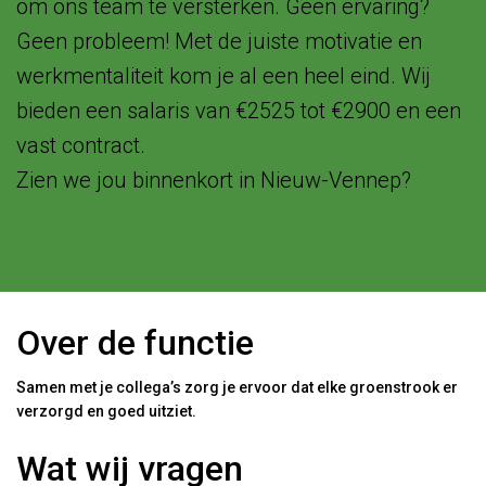
om ons team te versterken. Geen ervaring?
Geen probleem! Met de juiste motivatie en
werkmentaliteit kom je al een heel eind. Wij
bieden een salaris van €2525 tot €2900 en een
vast contract.
Zien we jou binnenkort in Nieuw-Vennep?
Over de functie
Samen met je collega’s zorg je ervoor dat elke groenstrook er
verzorgd en goed uitziet.
Wat wij vragen