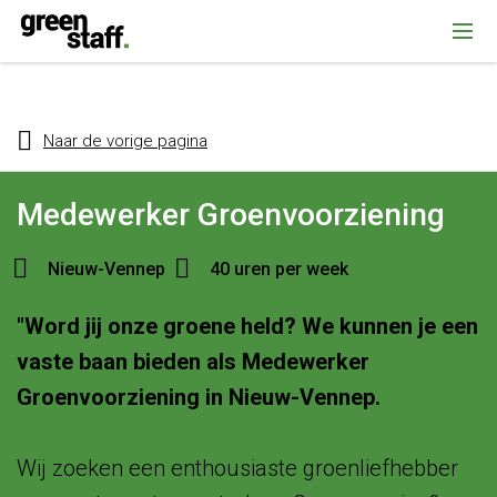
{ "@context": "https://schema.org", "@type": "Organization", "name":
""Greenstaff, "url": "https://www.greenstaff.nl", "logo": "" }
Naar de vorige pagina
Medewerker Groenvoorziening
Nieuw-Vennep
40 uren per week
"Word jij onze groene held? We kunnen je een
vaste baan bieden als Medewerker
Groenvoorziening in Nieuw-Vennep.
Wij zoeken een enthousiaste groenliefhebber