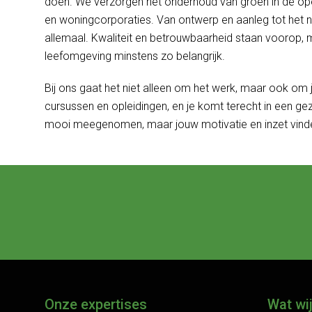
doen. We verzorgen het onderhoud van groen in de op
en woningcorporaties. Van ontwerp en aanleg tot het ne
allemaal. Kwaliteit en betrouwbaarheid staan voorop, 
leefomgeving minstens zo belangrijk.
Bij ons gaat het niet alleen om het werk, maar ook om j
cursussen en opleidingen, en je komt terecht in een gez
mooi meegenomen, maar jouw motivatie en inzet vinden
Onze expertises
Wat wi