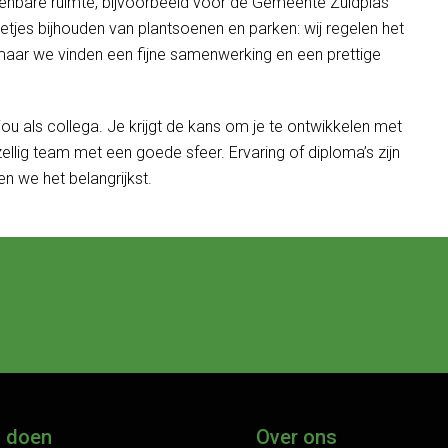
enbare ruimte, bijvoorbeeld voor de Gemeente Zuidplas
tjes bijhouden van plantsoenen en parken: wij regelen het
maar we vinden een fijne samenwerking en een prettige
ou als collega. Je krijgt de kans om je te ontwikkelen met
ellig team met een goede sfeer. Ervaring of diploma’s zijn
 we het belangrijkst.
j doen
Over ons