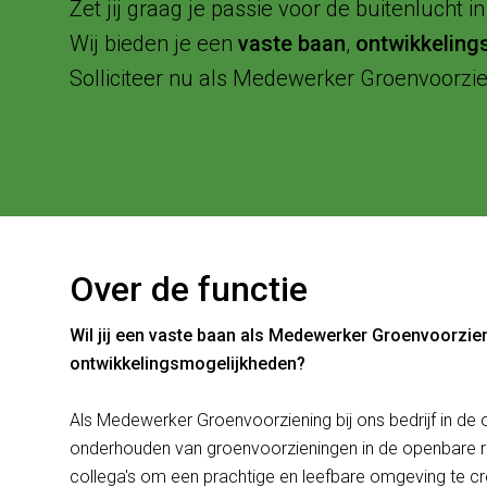
Zet jij graag je passie voor de buitenlucht 
Wij bieden je een
vaste baan
,
ontwikkeling
Solliciteer nu als Medewerker Groenvoorzie
Over de functie
Wil jij een vaste baan als Medewerker Groenvoorzie
ontwikkelingsmogelijkheden?
Als Medewerker Groenvoorziening bij ons bedrijf in de
onderhouden van groenvoorzieningen in de openbare 
collega's om een prachtige en leefbare omgeving te c