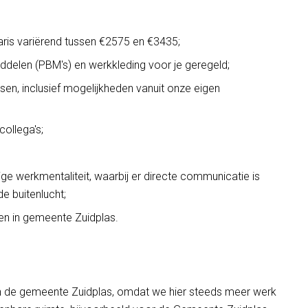
laris variërend tussen €2575 en €3435;
delen (PBM's) en werkkleding voor je geregeld;
ssen, inclusief mogelijkheden vanuit onze eigen
ollega's;
ge werkmentaliteit, waarbij er directe communicatie is
de buitenlucht;
n in gemeente Zuidplas.
in de gemeente Zuidplas, omdat we hier steeds meer werk