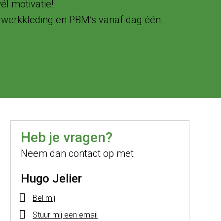
él motivatie!
ef werkkleding en PBM’s vanaf dag één.
Heb je vragen?
Neem dan contact op met
Hugo Jelier
Bel mij
Stuur mij een email