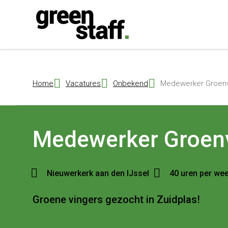
{ "@context": "https://schema.org", "@type": "Organization", "name": 
Home
Vacatures
Onbekend
Medewerker Groenvo
Medewerker Groen
Nieuwerkerk aan den IJssel
40 uren per we
Groene vingers gezocht in Zuidplas!