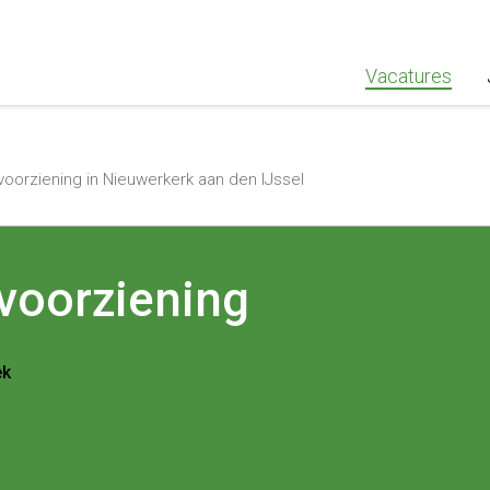
""Greenstaff, "url": "https://www.greenstaff.nl", "logo": "" }
Vacatures
orziening in Nieuwerkerk aan den IJssel
voorziening
ek