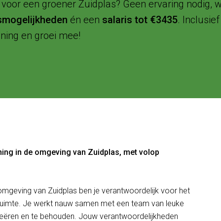
in voor een groener Zuidplas? Geen ervaring nodig, w
smogelijkheden
én een
salaris tot €3435
. Inclusi
ning en groei mee!
ning in de omgeving van Zuidplas, met volop
 omgeving van Zuidplas ben je verantwoordelijk voor het
ruimte. Je werkt nauw samen met een team van leuke
reëren en te behouden. Jouw verantwoordelijkheden