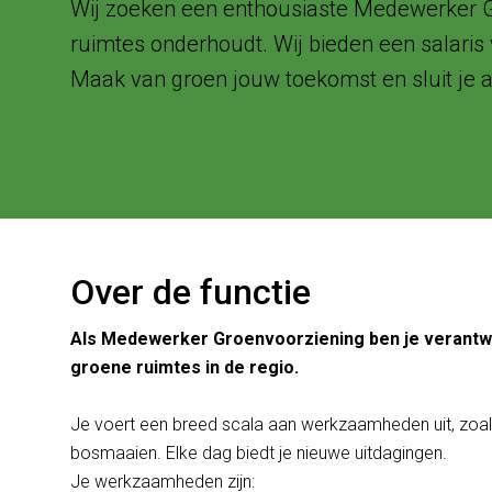
Wij zoeken een enthousiaste Medewerker Gro
ruimtes onderhoudt. Wij bieden een salaris
Maak van groen jouw toekomst en sluit je a
Over de functie
Als Medewerker Groenvoorziening ben je verantwo
groene ruimtes in de regio.
Je voert een breed scala aan werkzaamheden uit, zoals
bosmaaien. Elke dag biedt je nieuwe uitdagingen.
Je werkzaamheden zijn: