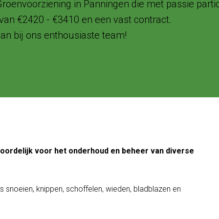
envoorziening in Panningen die met passie particu
 van €2420 - €3410 en een vast contract.
an bij ons enthousiaste team!
ordelijk voor het onderhoud en beheer van diverse
 snoeien, knippen, schoffelen, wieden, bladblazen en