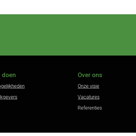
j doen
Over ons
gelijkheden
Onze visie
rkgevers
Vacatures
Referenties