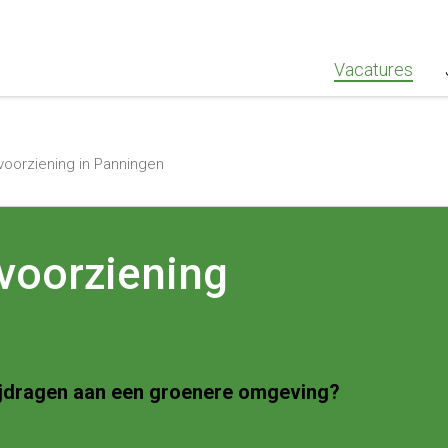
""Greenstaff, "url": "https://www.greenstaff.nl", "logo": "" }
Vacatures
oorziening in Panningen
voorziening
n bijdragen aan een groenere omgeving?