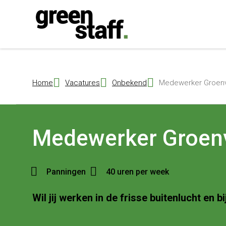
{ "@context": "https://schema.org", "@type": "Organization", "name": 
Home
Vacatures
Onbekend
Medewerker Groenv
Medewerker Groen
Panningen
40 uren per week
Wil jij werken in de frisse buitenlucht e