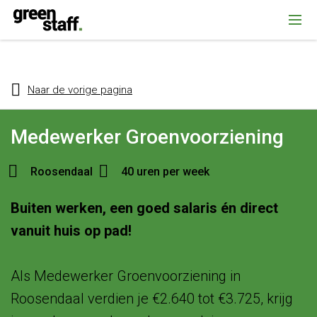
{ "@context": "https://schema.org", "@type": "Organization", "name":
""Greenstaff, "url": "https://www.greenstaff.nl", "logo": "" }
Naar de vorige pagina
Medewerker Groenvoorziening
Roosendaal
40 uren per week
Buiten werken, een goed salaris én direct
vanuit huis op pad!
Als Medewerker Groenvoorziening in
Roosendaal verdien je €2.640 tot €3.725, krijg