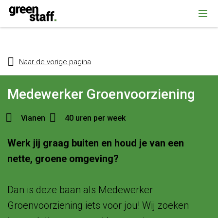
{ "@context": "https://schema.org", "@type": "Organization", "name":
""Greenstaff, "url": "https://www.greenstaff.nl", "logo": "" }
Naar de vorige pagina
Medewerker Groenvoorziening
Vianen
40 uren per week
Werk jij graag buiten en houd je van een
nette, groene omgeving?
Dan is deze baan als Medewerker
Groenvoorziening iets voor jou! Wij zoeken