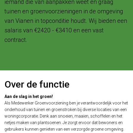
iemand die van aanpakken weet en graag
tuinen en groenvoorzieningen in de omgeving
van Vianen in topconditie houdt. Wij bieden een
salaris van €2420 - €3410 en een vast
contract.
Over de functie
Aan de slag in het groen!
Als Medewerker Groenvoorziening ben je verantwoordelijk voor het
onderhoud van tuinen en groenstroken bij diverse locaties van een
woningcorporatie. Denk aan snoeien, maaien, schoffelen en het
netjes maken van plantsoenen. Je zorgt ervoor dat bewoners en
gebruikers kunnen genieten van een verzorgde groene omgeving.