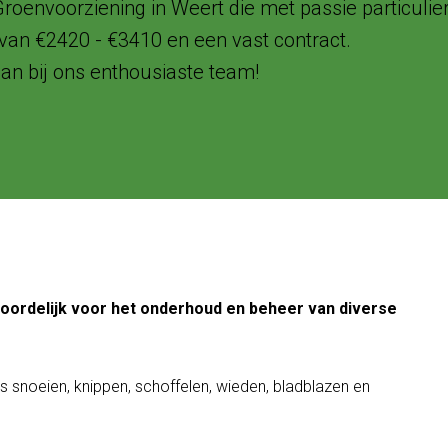
envoorziening in Weert die met passie particulier
 van €2420 - €3410 en een vast contract.
an bij ons enthousiaste team!
ordelijk voor het onderhoud en beheer van diverse
 snoeien, knippen, schoffelen, wieden, bladblazen en