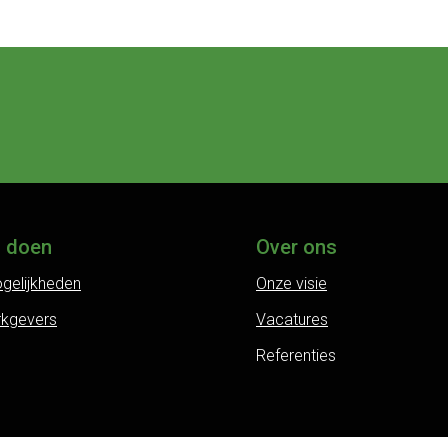
j doen
Over ons
gelijkheden
Onze visie
rkgevers
Vacatures
Referenties