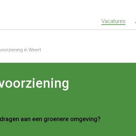
""Greenstaff, "url": "https://www.greenstaff.nl", "logo": "" }
Vacatures
oorziening in Weert
voorziening
 bijdragen aan een groenere omgeving?