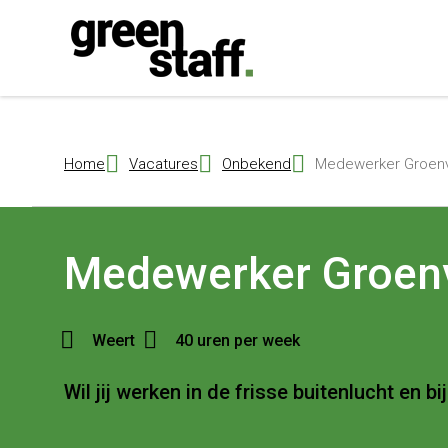
{ "@context": "https://schema.org", "@type": "Organization", "name": 
Home
Vacatures
Onbekend
Medewerker Groenv
Medewerker Groen
Weert
40 uren per week
Wil jij werken in de frisse buitenlucht en