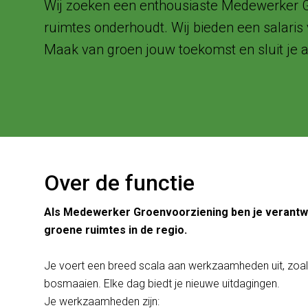
Wij zoeken een enthousiaste Medewerker Gro
ruimtes onderhoudt. Wij bieden een salaris
Maak van groen jouw toekomst en sluit je a
Over de functie
Als Medewerker Groenvoorziening ben je verantwo
groene ruimtes in de regio.
Je voert een breed scala aan werkzaamheden uit, zoals
bosmaaien. Elke dag biedt je nieuwe uitdagingen.
Je werkzaamheden zijn: