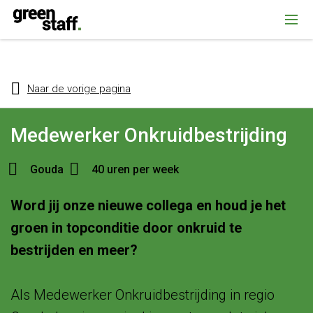
{ "@context": "https://schema.org", "@type": "Organization", "name":
""Greenstaff, "url": "https://www.greenstaff.nl", "logo": "" }
Naar de vorige pagina
Medewerker Onkruidbestrijding
Gouda
40 uren per week
Word jij onze nieuwe collega en houd je het
groen in topconditie door onkruid te
bestrijden en meer?
Als Medewerker Onkruidbestrijding in regio