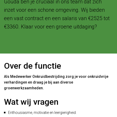
Gouda ben je cruciaal in ons team dat zich
inzet voor een schone omgeving. Wij bieden
een vast contract en een salaris van €2525 tot
€3360. Klaar voor een groene uitdaging?
Over de functie
Als Medewerker Onkruidbestrijding zorg je voor onkruidvrije
verhardingen en draag je bij aan diverse
groenwerkzaamheden.
Wat wij vragen
Enthousiasme, motivatie en leergierigheid.