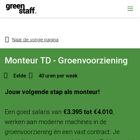
{ "@context": "https://schema.org", "@type": "Organization", "name":
""Greenstaff, "url": "https://www.greenstaff.nl", "logo": "" }
Naar de vorige pagina
Monteur TD - Groenvoorziening
Eelde
40 uren per week
Jouw volgende stap als monteur!
Een goed salaris van
€3.395 tot €4.010
,
werken aan moderne machines in de
groenvoorziening én een vast contract. Je