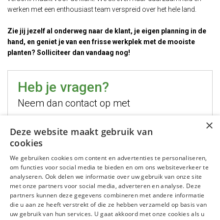
werken met een enthousiast team verspreid over het hele land.
Zie jij jezelf al onderweg naar de klant, je eigen planning in de
hand, en geniet je van een frisse werkplek met de mooiste
planten? Solliciteer dan vandaag nog!
Heb je vragen?
Neem dan contact op met
×
Hugo Jelier
Deze website maakt gebruik van
cookies
Bel mij
We gebruiken cookies om content en advertenties te personaliseren,
Stuur mij een email
om functies voor social media te bieden en om ons websiteverkeer te
WhatsApp mij
analyseren. Ook delen we informatie over uw gebruik van onze site
met onze partners voor social media, adverteren en analyse. Deze
partners kunnen deze gegevens combineren met andere informatie
die u aan ze heeft verstrekt of die ze hebben verzameld op basis van
uw gebruik van hun services. U gaat akkoord met onze cookies als u