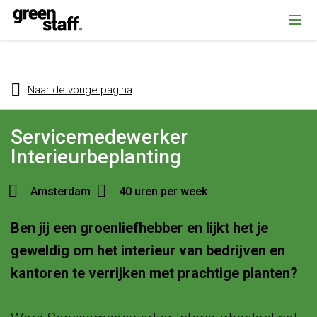
{ "@context": "https://schema.org", "@type": "Organization", "name":
""Greenstaff, "url": "https://www.greenstaff.nl", "logo": "" }
Naar de vorige pagina
Servicemedewerker
Interieurbeplanting
Amsterdam
40 uren per week
Ben jij een groenliefhebber en lijkt het je
geweldig om het interieur van bedrijven en
kantoren te verrijken met prachtige planten?