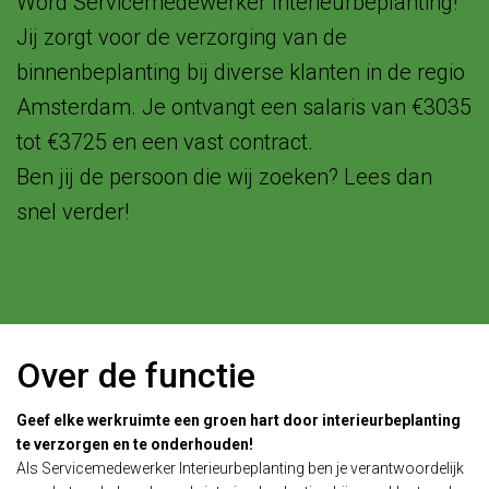
Word Servicemedewerker Interieurbeplanting!
Jij zorgt voor de verzorging van de
binnenbeplanting bij diverse klanten in de regio
Amsterdam. Je ontvangt een salaris van €3035
tot €3725 en een vast contract.
Ben jij de persoon die wij zoeken? Lees dan
snel verder!
Over de functie
Geef elke werkruimte een groen hart door interieurbeplanting
te verzorgen en te onderhouden!
Als Servicemedewerker Interieurbeplanting ben je verantwoordelijk