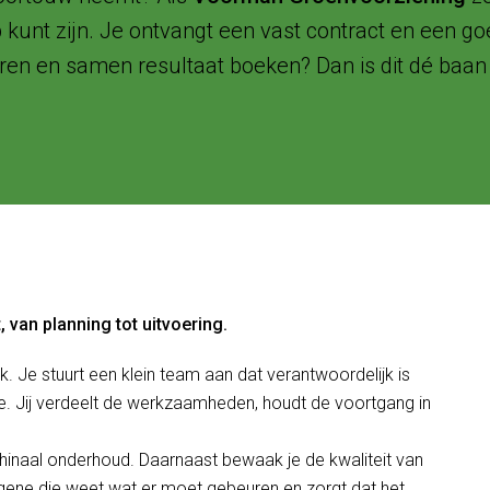
 kunt zijn. Je ontvangt een vast contract en een go
en en samen resultaat boeken? Dan is dit dé baan 
, van planning tot uitvoering.
k. Je stuurt een klein team aan dat verantwoordelijk is
re. Jij verdeelt de werkzaamheden, houdt de voortgang in
inaal onderhoud. Daarnaast bewaak je de kwaliteit van
degene die weet wat er moet gebeuren en zorgt dat het