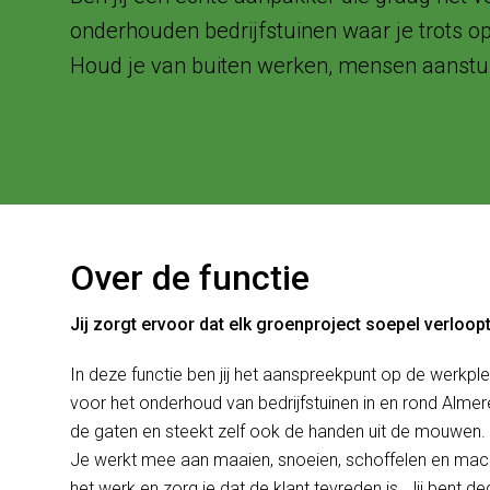
onderhouden bedrijfstuinen waar je trots op
Houd je van buiten werken, mensen aanstur
Over de functie
Jij zorgt ervoor dat elk groenproject soepel verloopt
In deze functie ben jij het aanspreekpunt op de werkple
voor het onderhoud van bedrijfstuinen in en rond Alme
de gaten en steekt zelf ook de handen uit de mouwen.
Je werkt mee aan maaien, snoeien, schoffelen en mach
het werk en zorg je dat de klant tevreden is. Jij bent 