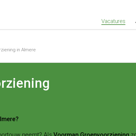
""Greenstaff, "url": "https://www.greenstaff.nl", "logo": "" }
Vacatures
iening in Almere
rziening
Almere?
 voortouw neemt? Als
Voorman Groenvoorziening
zo