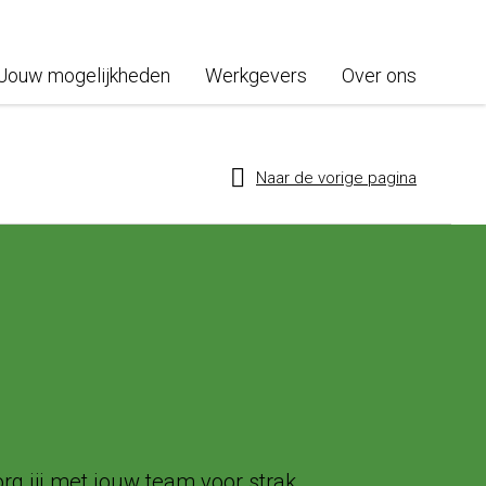
Jouw mogelijkheden
Werkgevers
Over ons
Naar de vorige pagina
rg jij met jouw team voor strak