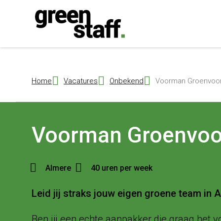
{ "@context": "https://schema.org", "@type": "Organization", "name": 
Home
Vacatures
Onbekend
Voorman Groenvoorz
Voorman Groenvoo
Almere
40 uren per week
Leid jij straks jouw eigen groene team in 
Ben jij een echte aanpakker die graag het