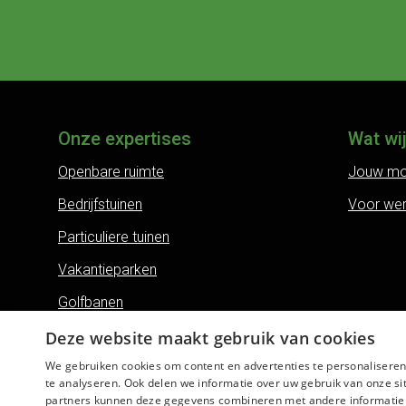
Onze expertises
Wat wi
Openbare ruimte
Jouw mo
Bedrijfstuinen
Voor we
Particuliere tuinen
Vakantieparken
Golfbanen
Land- en erfgoederen
Deze website maakt gebruik van cookies
We gebruiken cookies om content en advertenties te personaliseren
Bos- en natuurbeheer
te analyseren. Ook delen we informatie over uw gebruik van onze si
Boomverzorging
partners kunnen deze gegevens combineren met andere informatie di