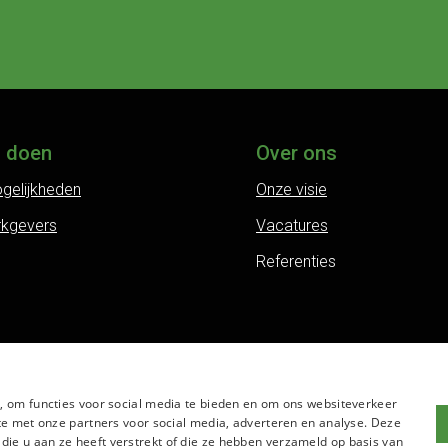
j doen
Over ons
gelijkheden
Onze visie
rkgevers
Vacatures
Referenties
, om functies voor social media te bieden en om ons websiteverkeer
te met onze partners voor social media, adverteren en analyse. Deze
e u aan ze heeft verstrekt of die ze hebben verzameld op basis van