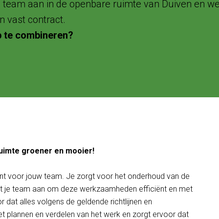
team aan in de openbare ruimte van Duiven en werk
n vast contract.
p te combineren?
uimte groener en mooier!
nt voor jouw team. Je zorgt voor het onderhoud van de
uurt je team aan om deze werkzaamheden efficiënt en met
or dat alles volgens de geldende richtlijnen en
het plannen en verdelen van het werk en zorgt ervoor dat