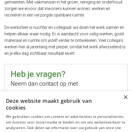
gemeenten. Met vakmensen in het groen, reiniging en onderhoud
zorgen we ervoor dat inwoners kunnen wonen, werken en
recreëren in een verzorgde openbare ruimte.
De werksfeer is nuchter en collegiaal: we doen het werk samen en
helpen elkaar waar nodig. Er is aandacht voor veilig werken, goed
materiaal en ruimte om jezelf verder te ontwikkelen. Veel collega’s
werken hier al jarenlang met plezier, omdat het werk afwisselend is
en je elke dag zichtbaar resultaat levert.
Heb je vragen?
Neem dan contact op met
×
Hugo Jelier
Deze website maakt gebruik van
cookies
Bel mij
We gebruiken cookies om content en advertenties te personaliseren,
Stuur mij een email
om functies voor social media te bieden en om ons websiteverkeer te
WhatsApp mij
analyseren. Ook delen we informatie over uw gebruik van onze site