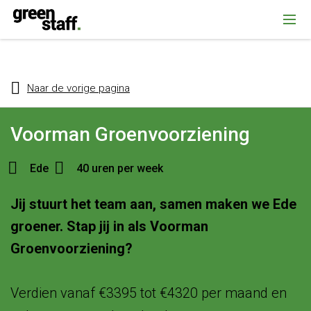
{ "@context": "https://schema.org", "@type": "Organization", "name":
""Greenstaff, "url": "https://www.greenstaff.nl", "logo": "" }
Naar de vorige pagina
Voorman Groenvoorziening
Ede
40 uren per week
Jij stuurt het team aan, samen maken we Ede
groener. Stap jij in als Voorman
Groenvoorziening?
Verdien vanaf €3395 tot €4320 per maand en