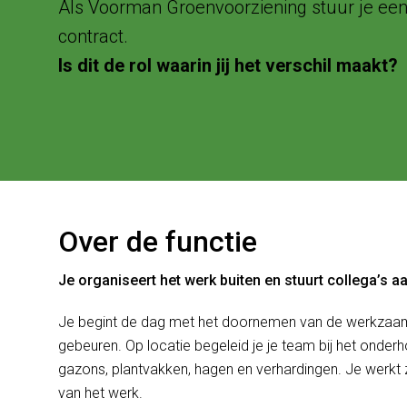
Als Voorman Groenvoorziening stuur je een t
contract.
Is dit de rol waarin jij het verschil maakt?
Over de functie
Je organiseert het werk buiten en stuurt collega’s aan
Je begint de dag met het doornemen van de werkzaam
gebeuren. Op locatie begeleid je je team bij het onde
gazons, plantvakken, hagen en verhardingen. Je werkt 
van het werk.