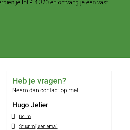
dien je tot € 4.320 en ontvang je een vast
Heb je vragen?
Neem dan contact op met
Hugo Jelier
Bel mij
Stuur mij een email