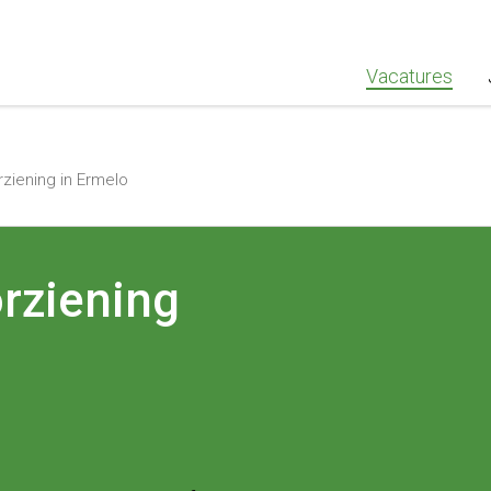
""Greenstaff, "url": "https://www.greenstaff.nl", "logo": "" }
Vacatures
iening in Ermelo
rziening