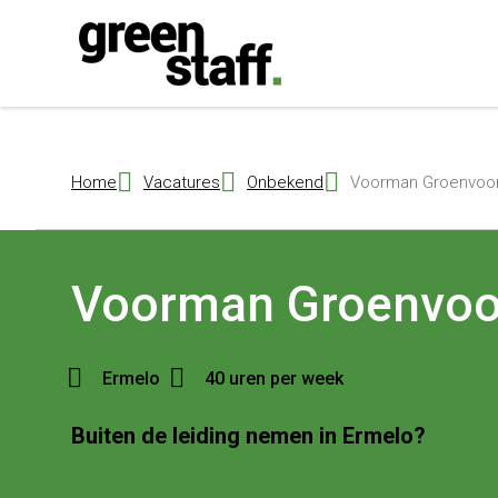
{ "@context": "https://schema.org", "@type": "Organization", "name": 
Home
Vacatures
Onbekend
Voorman Groenvoorz
Voorman Groenvoo
Ermelo
40 uren per week
Buiten de leiding nemen in Ermelo?