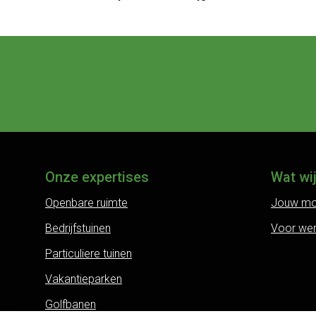
Onze expertises
Wat wi
Openbare ruimte
Jouw mo
Bedrijfstuinen
Voor we
Particuliere tuinen
Vakantieparken
Golfbanen