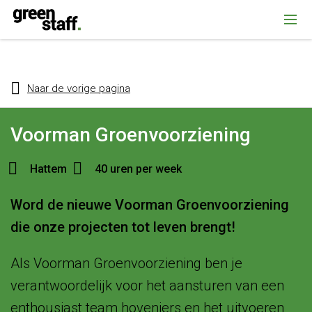
{ "@context": "https://schema.org", "@type": "Organization", "name":
""Greenstaff, "url": "https://www.greenstaff.nl", "logo": "" }
Naar de vorige pagina
Voorman Groenvoorziening
Hattem
40 uren per week
Word de nieuwe Voorman Groenvoorziening
die onze projecten tot leven brengt!
Als Voorman Groenvoorziening ben je
verantwoordelijk voor het aansturen van een
enthousiast team hoveniers en het uitvoeren