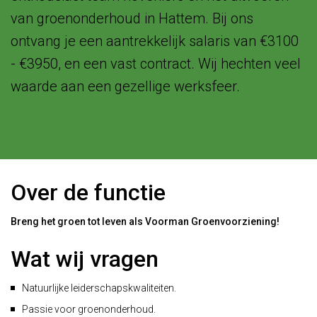
van groenonderhoud in Hattem. Bij ons
ontvang je een aantrekkelijk salaris van €3100
- €3950, en een vast contract. Wij hechten veel
waarde aan een gezellige werksfeer.
Over de functie
Breng het groen tot leven als Voorman Groenvoorziening!
Wat wij vragen
Natuurlijke leiderschapskwaliteiten.
Passie voor groenonderhoud.