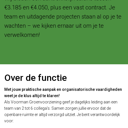
€3.185 en €4.050, plus een vast contract. Je
team en uitdagende projecten staan al op je te
wachten – we kijken ernaar uit om je te
verwelkomen!
Over de functie
Met jouw praktische aanpak en organisatorische vaardigheden
weet je de klus altijd te klaren!
Als Voorman Groenvoorziening geef je dagelijks leiding aan een
team van 2 tot 6 collega’s. Samen zorgen jullie ervoor dat de
openbare ruimte er altijd verzorgd uitziet. Je bent verantwoordelijk
voor: