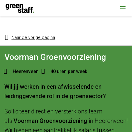
{ "@context": "https://schema.org", "@type": "Organization", "name":
""Greenstaff, "url": "https://www.greenstaff.nl", "logo": "" }
Naar de vorige pagina
Voorman Groenvoorziening
Heerenveen
40 uren per week
Wil jij werken in een afwisselende en
leidinggevende rol in de groensector?
Solliciteer direct en versterk ons team
als
Voorman Groenvoorziening
in Heerenveen!
Wij bieden een aantrekkelijk salaris tussen