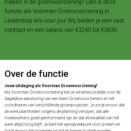
maken in de groenvoorziening? Dan is deze
functie als Voorman Groenvoorziening in
Leiderdorp iets voor jou! Wij bieden je een vast
contract en een salaris van €3240 tot €3830.
Over de functie
Jouw uitdaging als Voorman Groenvoorziening!
Als Voorman Groenvoorziening ben je verantwoordelijk voor de
dagelijkse aansturing van een team Groenvoorzieners en het
coördineren van verschillende groenprojecten. Je zorgt ervoor dat
de werkzaamheden volgens de planning verlopen, dat alle
medewerkers goed geïnformeerd zijn en dat de kwaliteit van het
werk altijd hoog blijft. Je bent het aanspreekpunt voor je team en
zorgt ervoor dat projecten op tijd en binnen budget worden