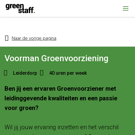
{ "@context": "https://schema.org", "@type": "Organization", "name":
""Greenstaff, "url": "https://www.greenstaff.nl", "logo": "" }
Naar de vorige pagina
Voorman Groenvoorziening
Leiderdorp
40 uren per week
Ben jij een ervaren Groenvoorziener met
leidinggevende kwaliteiten en een passie
voor groen?
Wil jij jouw ervaring inzetten en het verschil