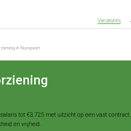
""Greenstaff, "url": "https://www.greenstaff.nl", "logo": "" }
Vacatures
ziening in Nunspeet
rziening
laris tot €3.725 met uitzicht op een vast contract
eid en vrijheid.