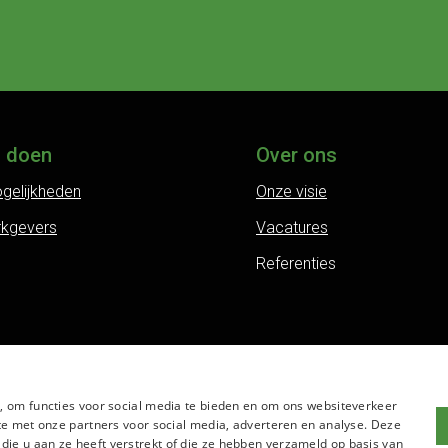
j doen
Over ons
gelijkheden
Onze visie
rkgevers
Vacatures
Referenties
, om functies voor social media te bieden en om ons websiteverkeer
te met onze partners voor social media, adverteren en analyse. Deze
e u aan ze heeft verstrekt of die ze hebben verzameld op basis van