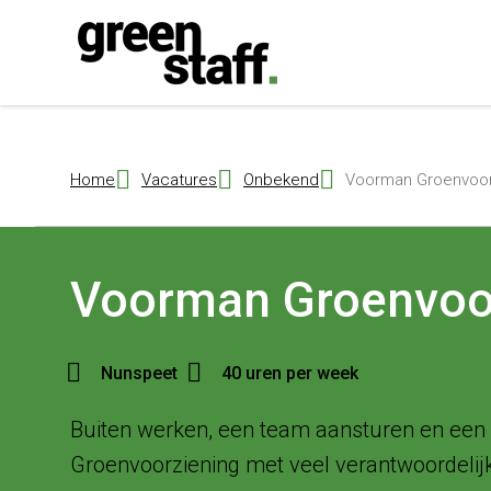
{ "@context": "https://schema.org", "@type": "Organization", "name": 
Home
Vacatures
Onbekend
Voorman Groenvoor
Voorman Groenvoo
Nunspeet
40 uren per week
Buiten werken, een team aansturen en een sa
Groenvoorziening met veel verantwoordelijkh